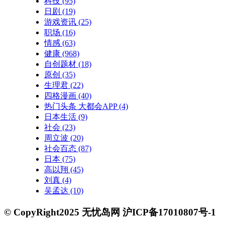
科技
(95)
日剧
(19)
游戏资讯
(25)
职场
(16)
情感
(63)
健康
(968)
自创题材
(18)
原创
(35)
生理君
(22)
四格漫画
(40)
热门头条 大都会APP
(4)
日本生活
(9)
社会
(23)
周立波
(20)
社会百态
(87)
日本
(75)
高以翔
(45)
刘真
(4)
吴孟达
(10)
© CopyRight2025 无忧岛网 沪ICP备17010807号-1