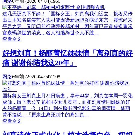
网络
6年前
(2020-04-04)
1966
这几天还真不平静！「国标女王」刘真离我们远去，接著又传
出日本知名搞笑艺人志村健因染新冠肺炎病逝东京，震惊尚未
平息之际，又听闻前行政院长郝柏村，因年事已高造成多重器
官衰竭辞世的消息，名人相继辞世令人不胜…
查看全文
好想刘真！杨丽菁忆姊妹情「离别真的好
痛 谢谢你陪我这20年」
网络
6年前
(2020-04-04)
1798
国标舞女王刘真上月22日病逝，享寿44岁，刘真在本周一羽化
成仙，留下老公辛龙和4岁女儿霓霓，而和刘真情同姊妹的好
友的杨丽菁，今（4日）则在脸书回忆和刘真的闺蜜情，杨丽
菁不捨说：「原来生离死别中的离别真…
查看全文