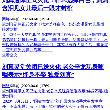
刘真遗体正式火化！棺木选择白色，妈妈
含泪见女儿最后一眼才封棺
网络
6年前
(2020-04-01)
1914
3月30号一大早刘真的遗体被送到二殡火化，而现场是由刘真
弟弟送姐姐最后一程，未见到辛龙身影。想来是悲伤过度，不
想以着这样的方式与妻子告别。其实从刘真去世之后，辛龙就
一直忍痛为其操办后事，一…
查看全文
刘真灵堂关闭已送火化 老公辛龙现身哽
咽表示“终身不娶 独爱刘真”
网络
6年前
(2020-04-01)
1769
2020年3月22日，“国标舞女王”刘真因为在动手术中发生意
外，不幸离世。留下了痛不欲生的家人和一个仅有四岁的女