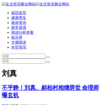
返回首页
健康养生
旅游资讯
家常菜谱
阅读分析答案
娱乐界
文摘阅读
外贸资讯
刘真
不平静！刘真、郝柏村相继辞世 命理师
曝玄机