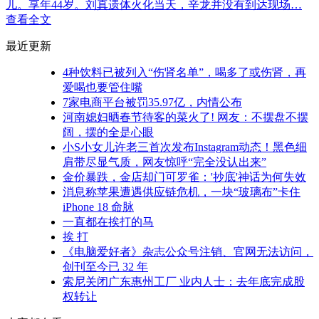
儿。享年44岁。刘真遗体火化当天，辛龙并没有到达现场…
查看全文
最近更新
4种饮料已被列入“伤肾名单”，喝多了或伤肾，再
爱喝也要管住嘴
7家电商平台被罚35.97亿，内情公布
河南媳妇晒春节待客的菜火了! 网友：不摆盘不摆
阔，摆的全是心眼
小S小女儿许老三首次发布Instagram动态！黑色细
肩带尽显气质，网友惊呼“完全没认出来”
金价暴跌，金店却门可罗雀：'抄底'神话为何失效
消息称苹果遭遇供应链危机，一块“玻璃布”卡住
iPhone 18 命脉
一直都在挨打的马
挨 打
《电脑爱好者》杂志公众号注销、官网无法访问，
创刊至今已 32 年
索尼关闭广东惠州工厂 业内人士：去年底完成股
权转让