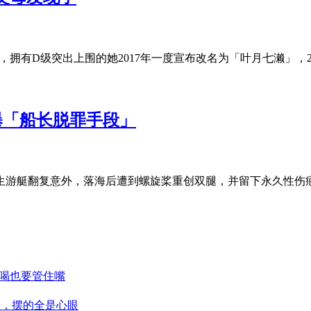
，拥有D级突出上围的她2017年一度宣布改名为「叶月七濑」，
曝「船长脱罪手段」
发生游艇翻复意外，落海后遭到螺旋桨重创双腿，并留下永久性伤
爱喝也要管住嘴
阔，摆的全是心眼