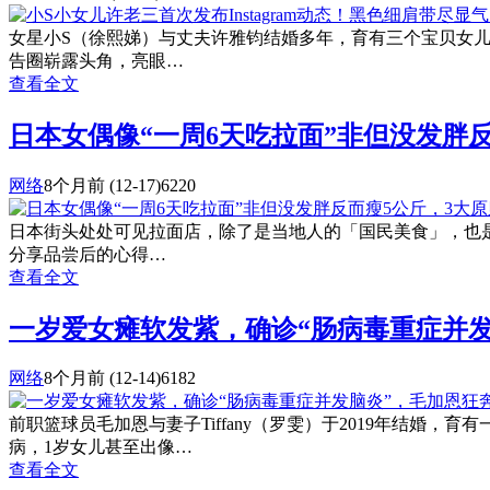
女星小S（徐熙娣）与丈夫许雅钧结婚多年，育有三个宝贝女儿，包
告圈崭露头角，亮眼…
查看全文
日本女偶像“一周6天吃拉面”非但没发胖
网络
8个月前
(12-17)
6220
日本街头处处可见拉面店，除了是当地人的「国民美食」，也是国外
分享品尝后的心得…
查看全文
一岁爱女瘫软发紫，确诊“肠病毒重症并
网络
8个月前
(12-14)
6182
前职篮球员毛加恩与妻子Tiffany（罗雯）于2019年结
病，1岁女儿甚至出像…
查看全文