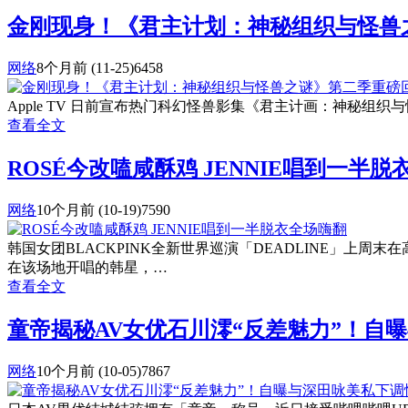
金刚现身！《君主计划：神秘组织与怪兽
网络
8个月前
(11-25)
6458
Apple TV 日前宣布热门科幻怪兽影集《君主计画：神秘组织与怪兽
查看全文
ROSÉ今改嗑咸酥鸡 JENNIE唱到一半
网络
10个月前
(10-19)
7590
韩国女团BLACKPINK全新世界巡演「DEADLINE」上
在该场地开唱的韩星，…
查看全文
童帝揭秘AV女优石川澪“反差魅力”！自
网络
10个月前
(10-05)
7867