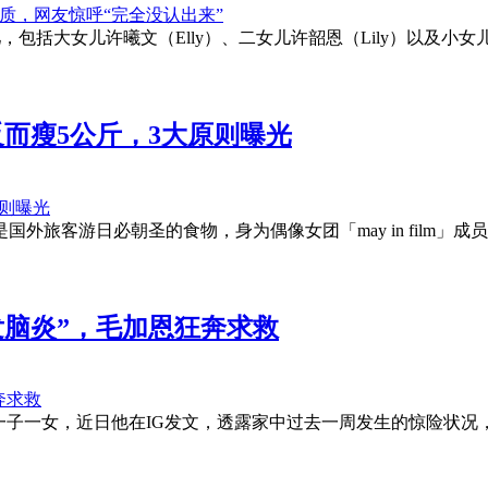
括大女儿许曦文（Elly）、二女儿许韶恩（Lily）以及小女
反而瘦5公斤，3大原则曝光
旅客游日必朝圣的食物，身为偶像女团「may in film」成
发脑炎”，毛加恩狂奔求救
婚，育有一子一女，近日他在IG发文，透露家中过去一周发生的惊险