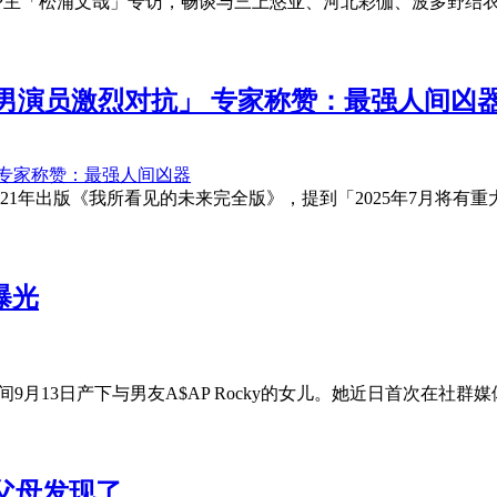
UP主「松浦文哉」专访，畅谈与三上悠亚、河北彩伽、波多野结
男演员激烈对抗」 专家称赞：最强人间凶
021年出版《我所看见的未来完全版》，提到「2025年7月将
曝光
时间9月13日产下与男友A$AP Rocky的女儿。她近日首次在
父母发现了