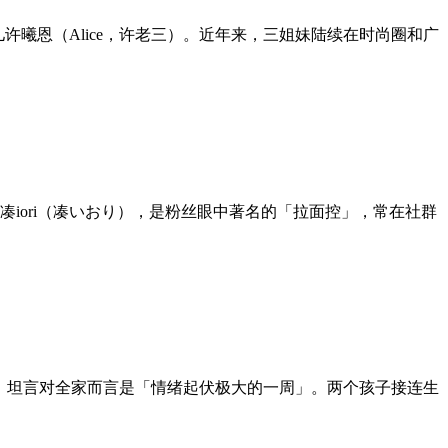
儿许曦恩（Alice，许老三）。近年来，三姐妹陆续在时尚圈和广
员凑iori（凑いおり），是粉丝眼中著名的「拉面控」，常在社群
状况，坦言对全家而言是「情绪起伏极大的一周」。两个孩子接连生