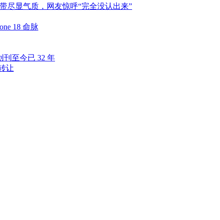
细肩带尽显气质，网友惊呼“完全没认出来”
e 18 命脉
至今已 32 年
转让