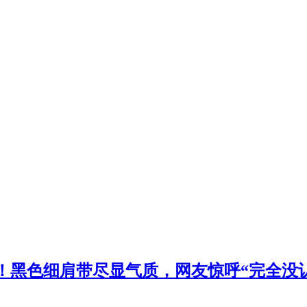
动态！黑色细肩带尽显气质，网友惊呼“完全没