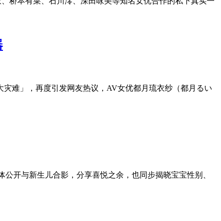
衣、桥本有菜、石川澪、深田咏美等知名女优合作的私下真实一
器
有重大灾难」，再度引发网友热议，AV女优都月琉衣纱（都月るい
社群媒体公开与新生儿合影，分享喜悦之余，也同步揭晓宝宝性别、