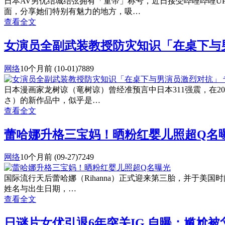
日本AV男优结城结弦拥有「童帝」称号，近日接受哔哩哔哩
面，分享她们特别有魅力的地方，吸…
查看全文
女演员全副武装教授防灾知识「在桌下与
网络
10个月前
(10-01)
7889
日本漫画家龙树谅（竜树谅）曾经准预言中日本311强震，在2
さ）的新作品中，似乎是…
查看全文
蕾哈娜升格三宝妈！晒粉红婴儿照超Q名
网络
10个月前
(09-27)
7249
国际流行天后蕾哈娜（Rihanna）正式迎来第三胎，并于美国
姓名与出生日期，…
查看全文
日谜片女优引退6年突关IG 自曝：尴尬被