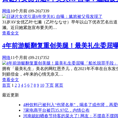
网络
10个月前
(09-26)
7339
31岁AV女优乙叶七濑（乙叶ななせ）早年以山下优衣艺名出道
濑。近日她紧急宣布要关闭…
查看全文
4年前游艇翻复重创美腿！最美礼生委屈
网络
11个月前
(09-21)
7352
拥有「最美礼生」美名的网红恩齐儿，在2021年不幸在台东
到赔偿金，4年来的心情无奈又…
查看全文
首页
1
2
3
4
5
6
7
8
9
10
下页
尾页
最近更新
4种饮料已被列入“伤肾名单”，喝多了或伤肾，再
7家电商平台被罚35.97亿，内情公布
河南媳妇晒春节待客的菜火了! 网友：不摆盘不摆