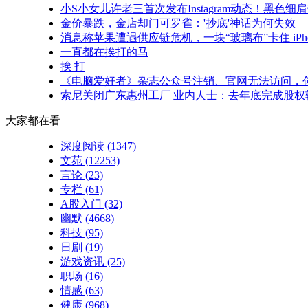
小S小女儿许老三首次发布Instagram动态！黑色
金价暴跌，金店却门可罗雀：'抄底'神话为何失效
消息称苹果遭遇供应链危机，一块“玻璃布”卡住 iPhon
一直都在挨打的马
挨 打
《电脑爱好者》杂志公众号注销、官网无法访问，创刊
索尼关闭广东惠州工厂 业内人士：去年底完成股权
大家都在看
深度阅读
(1347)
文苑
(12253)
言论
(23)
专栏
(61)
A股入门
(32)
幽默
(4668)
科技
(95)
日剧
(19)
游戏资讯
(25)
职场
(16)
情感
(63)
健康
(968)