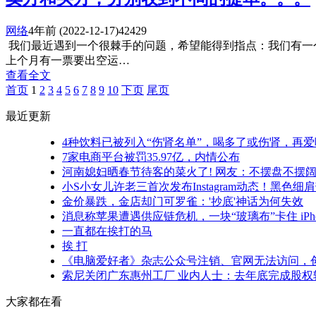
网络
4年前
(2022-12-17)
42429
我们最近遇到一个很棘手的问题，希望能得到指点：我们有一
上个月有一票要出空运…
查看全文
首页
1
2
3
4
5
6
7
8
9
10
下页
尾页
最近更新
4种饮料已被列入“伤肾名单”，喝多了或伤肾，再
7家电商平台被罚35.97亿，内情公布
河南媳妇晒春节待客的菜火了! 网友：不摆盘不摆
小S小女儿许老三首次发布Instagram动态！黑色
金价暴跌，金店却门可罗雀：'抄底'神话为何失效
消息称苹果遭遇供应链危机，一块“玻璃布”卡住 iPhon
一直都在挨打的马
挨 打
《电脑爱好者》杂志公众号注销、官网无法访问，创刊
索尼关闭广东惠州工厂 业内人士：去年底完成股权
大家都在看