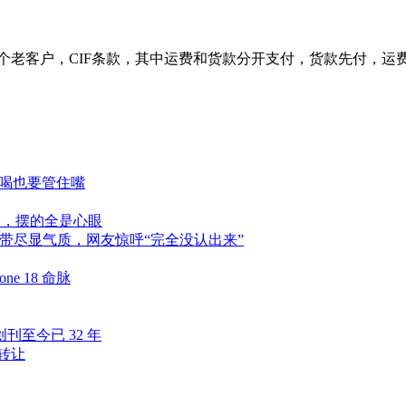
个老客户，CIF条款，其中运费和货款分开支付，货款先付，运
爱喝也要管住嘴
阔，摆的全是心眼
细肩带尽显气质，网友惊呼“完全没认出来”
e 18 命脉
至今已 32 年
转让