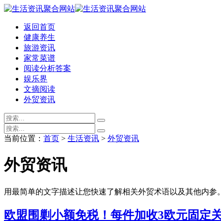
返回首页
健康养生
旅游资讯
家常菜谱
阅读分析答案
娱乐界
文摘阅读
外贸资讯
当前位置：
首页
>
生活资讯
>
外贸资讯
外贸资讯
用最简单的文字描述让您快速了解相关外贸术语以及其他内参
欧盟围剿小额免税！每件加收3欧元固定