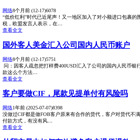
网络
8个月前
(12-17)
6078
“低价红利”时代已近尾声！又一地区加入了对小额进口包裹的围剿
税，欧盟发言人表示，在…
查看全文
国外客人美金汇入公司国内人民币账户
网络
8个月前
(12-17)
5751
问：因客人疏忽把打样费400USD汇入了公司的国内人民币
款这么个方法…
查看全文
客户要做CIF，尾款见提单付有风险吗
网络
1年前
(2025-07-07)
8398
没做过CIF都是做FOB客户原来有合作的货代，客户对货代不满
付款方式，有没有风…
查看全文