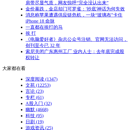
肩带尽显气质，网友惊呼“完全没认出来”
金价暴跌，金店却门可罗雀：'抄底'神话为何失效
消息称苹果遭遇供应链危机，一块“玻璃布”卡住
iPhone 18 命脉
一直都在挨打的马
挨 打
《电脑爱好者》杂志公众号注销、官网无法访问，
创刊至今已 32 年
索尼关闭广东惠州工厂 业内人士：去年底完成股
权转让
大家都在看
深度阅读
(1347)
文苑
(12253)
言论
(23)
专栏
(61)
A股入门
(32)
幽默
(4668)
科技
(95)
日剧
(19)
游戏资讯
(25)