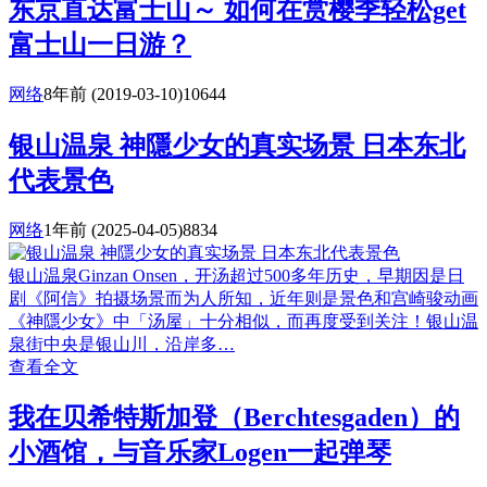
东京直达富士山～ 如何在赏樱季轻松get
富士山一日游？
网络
8年前
(2019-03-10)
10644
银山温泉 神隱少女的真实场景 日本东北
代表景色
网络
1年前
(2025-04-05)
8834
银山温泉Ginzan Onsen，开汤超过500多年历史，早期因是日
剧《阿信》拍摄场景而为人所知，近年则是景色和宫崎骏动画
《神隱少女》中「汤屋」十分相似，而再度受到关注！银山温
泉街中央是银山川，沿岸多…
查看全文
我在贝希特斯加登（Berchtesgaden）的
小酒馆，与音乐家Logen一起弹琴