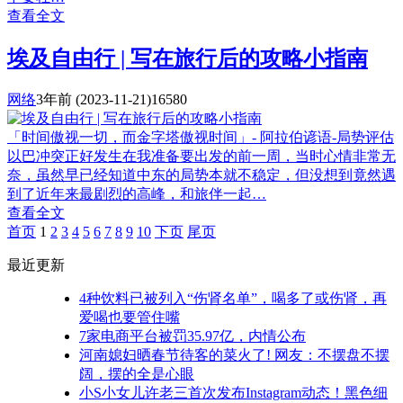
查看全文
埃及自由行 | 写在旅行后的攻略小指南
网络
3年前
(2023-11-21)
16580
「时间傲视一切，而金字塔傲视时间」- 阿拉伯谚语-局势评估
以巴冲突正好发生在我准备要出发的前一周，当时心情非常无
奈，虽然早已经知道中东的局势本就不稳定，但没想到竟然遇
到了近年来最剧烈的高峰，和旅伴一起…
查看全文
首页
1
2
3
4
5
6
7
8
9
10
下页
尾页
最近更新
4种饮料已被列入“伤肾名单”，喝多了或伤肾，再
爱喝也要管住嘴
7家电商平台被罚35.97亿，内情公布
河南媳妇晒春节待客的菜火了! 网友：不摆盘不摆
阔，摆的全是心眼
小S小女儿许老三首次发布Instagram动态！黑色细