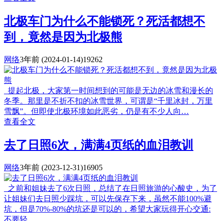
北极车门为什么不能锁死？死活都想不
到，竟然是因为北极熊
网络
3年前
(2024-01-14)
19262
提起北极，大家第一时间想到的可能是无边的冰雪和漫长的
冬季。那里是不折不扣的冰雪世界，可谓是“千里冰封，万里
雪飘”。但即使北极环境如此恶劣，仍是有不少人向…
查看全文
去了日照6次，满满4页纸的血泪教训
网络
3年前
(2023-12-31)
16905
之前和姐妹去了6次日照，总结了在日照旅游的心酸史，为了
让姐妹们去日照少踩坑，可以先保存下来，虽然不能100%避
坑，但是70%-80%的坑还是可以的，希望大家玩得开心交通:
不要轻…