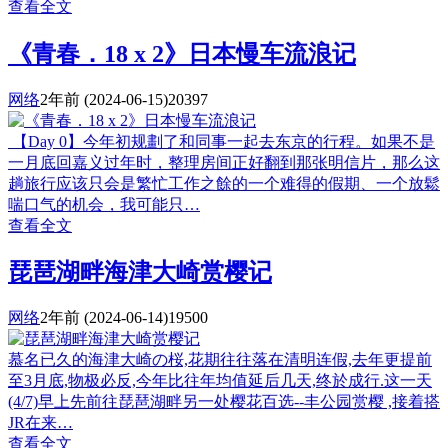
查看全文
《青春．18 x 2》日本慢车流浪记
网络
2年前
(2024-06-15)
20397
【Day 0】今年初规劃了和同事一起去东京的行程。如果不是
一月底回嘉义过年时，整理房间正好翻到那张明信片，那么这
趟旅行应该只会是繁忙工作之餘的一个难得的假期、一个放鬆
喘口气的机会，我可能只…
查看全文
琵琶湖畔海津大崎赏樱记
网络
2年前
(2024-06-14)
19500
慕名已久的海津大崎の桜,花期往往落在清明连假,去年更提前
至3月底,物极必反,今年比往年均值延后几天,终於成行.这一天
(4/7)早上先前往琵琶湖畔另一处樱花百选--丰公园赏樱 ,接着搭
JR在来…
查看全文