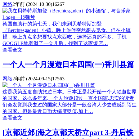
网络
2年前
(2024-10-30)
16267
德国自助行的第七天，我们来到贝希特斯加登
（Berchtesgaden）小镇。晚上旅伴突然想去觅食。但在小镇
裡，晚上九点多想要找点东西吃，选择还真的不多。手机
GOOGLE地图滑了一会儿后，找到了这家饭店…
查看全文
一个人一个月漫遊日本四国(一)香川县篇
网络
2年前
(2024-09-15)
17563
这是我第五度自助旅遊日本。日本正是我开始一个人独遊世界
的国家。这么多年来,一个人旅遊超过一百个国家,忠实的读者
们会发觉到我去过的国家大部分是一般台湾人少去或感到陌生
的国家。但是最近日币大幅度贬值,加上…
查看全文
[京都近郊]海之京都天桥立part 3-丹后铁