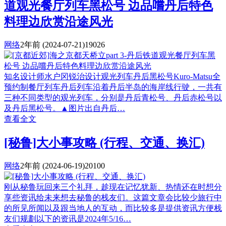
道观光餐厅列车黑松号 边品嚐丹后特色
料理边欣赏沿途风光
网络
2年前
(2024-07-21)
19026
知名设计师水户冈锐治设计观光列车丹后黑松号Kuro-Matsu全
预约制餐厅列车丹后列车沿着丹后半岛的海岸线行驶，一共有
三种不同类型的观光列车，分别是丹后青松号、丹后赤松号以
及丹后黑松号。▲图片出自丹后…
查看全文
[秘鲁]大小事攻略 (行程、交通、换汇)
网络
2年前
(2024-06-19)
20100
刚从秘鲁玩回来三个礼拜，趁现在记忆犹新、热情还在时想分
享些资讯给未来想去秘鲁的栈友们。这篇文章会比较少旅行中
的所见所闻以及跟当地人的互动，而比较多是提供资讯方便栈
友们规劃以下的资讯是2024年5/16…