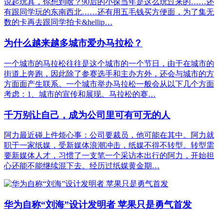
说起玩具，你想到啥？90后的小探当年是这么玩过来的……还
有跟同学玩的东南西北……还有用五毛钱买方便面，为了集无
数的卡再去跟同学拍卡&hellip…
为什么越来越多城市爱办马拉松？
一个城市的马拉松往往是这个城市的一个节日，由于在城市的
街道上奔跑，因此除了参赛选手和主办方外，还会与城市的方
方面面产生联系。一个城市举办马拉松一般会从以下几个方面
考虑：1、城市的宣传和展现。马拉松的赛…
千万别让自己，成为公司里可有可无的人
阿力最近碰上件烦心事：公司要裁员，他可能在其中。阿力就
职于一家纸媒，受新媒体浪潮冲击，纸媒不得不转型。转型需
要新媒体人才，习惯了一支笔一个采访本出行的阿力，开始担
心还能不能继续混下去。经历过纸媒黄金期…
华为自称“刘海”设计发明者 苹果只是勇气首发