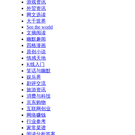
游戏资讯
外贸资讯
网文选读
大千世界
See the world
文摘阅读
幽默趣闻
四格漫画
原创小说
情感天地
K线入门
笑话与幽默
娱乐界
剧评交流
旅游资讯
消费与科技
京东购物
互联网创业
网络赚钱
行业参考
家常菜谱
阅读分析答案