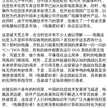
上世纪九十年代初，当中国大地还处在“铅与火”的媒体时代，
信息技术在西方发达世界早已如火如荼地发展起来。此时，电
脑作为信息技术的基本处理工具，也开始在我国广泛应用，以
联想为代表的中国本土电脑公司开始推广电脑等硬件产品。与
此同时，由于对电脑技术学习的需求，也催生了一个前途无量
的电脑知识普及市场，《电脑爱好者》杂志应运而生。
这是破天荒之举，在当时也许有不少人难以理解 —— 电脑这
玩意儿不是科学和实验用的机器吗？老百姓学这东西有什么
用？那时的电脑，开机后只能看到黑洞洞的屏幕和一闪一闪的
“C:\>”DOS 系统，所有的操作都要先运行 DOS 系统的英文指
令，写篇文章、做个表格，不像现在这么简单，那时的电脑使
用真的门槛很高。然而，正是这种超越自我认知的挑战以及对
未来世界知识的渴求，才引得无数人去探索这个挑战自我且趣
味无穷的奇妙世界。于是，百花齐放、百家争鸣的电脑普及浪
潮便汹涌而至，而《电脑爱好者》杂志因贴近百姓、具有极强
的实用性和指导性，迅速成了这场浪潮的引领者。
在随后的十多年的时间里，中国的信息技术发展突飞猛进，电
脑及周边硬、软件产品的发展和应用不断进入寻常百姓家，并
快速普及，这促进了人们对电脑知识学习的广泛兴趣和强烈需
求。《电脑爱好者》杂志将深奥枯燥的计算机知识转化为贴近