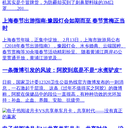
机其实是个冒牌货，为防霾却买到了刺鼻塑料味的3M口
罩…….201…
上海春节出游指南:豫园灯会如期而至 春节赏梅正当
时
上海春节年味，正集中绽放。 2月13日，上海市旅游局公布
《2018年春节出游指南》，豫园灯会、水乡婚典、云端国粹、
春节赏梅等30余项春节活动精彩纷呈。 随着黄浦江两岸45公
里贯通开放，黄浦江游览及…
一条微博引发的风波：阿胶到底是不是“水煮驴皮”
日前，国家卫计委12320卫生公益热线官方微博发布的一则消
息，一石激起千层浪。 这条《过年不值得买之阿胶》的微博
称，阿胶在保健品中的段位一直很高，有种种功效的光环加
持：补血、止血、养颜、安胎、抗疲劳…