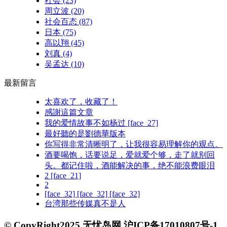
社会
(23)
周立波
(20)
社会百态
(87)
日本
(75)
高以翔
(45)
刘真
(4)
吴孟达
(10)
最新留言
太喜欢了，收藏了！
感謝這篇文章
我的爱情故事不如杨过 [face_27]
最好聽的是劉德華版本
你写得非常清晰明了，让我很容易理解你的观点。
酒要喝饱，话要说足，爱就爱个够，走了就别回
头。都记住啦，酒能解决的事，绝不能浪费眼泪
2 [face_21]
2
[face_32] [face_32] [face_32]
台湾那些传媒真不是人
© CopyRight2025 无忧岛网 沪ICP备17010807号-1