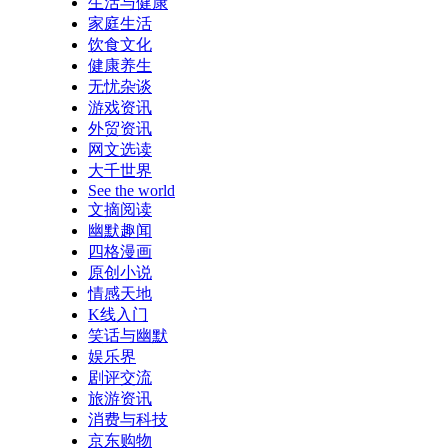
生活与健康
家庭生活
饮食文化
健康养生
无忧杂谈
游戏资讯
外贸资讯
网文选读
大千世界
See the world
文摘阅读
幽默趣闻
四格漫画
原创小说
情感天地
K线入门
笑话与幽默
娱乐界
剧评交流
旅游资讯
消费与科技
京东购物