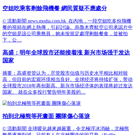
空姐吃乘客剩餘飛機餐 網民質疑不應處分
© 流動新聞 news.modia.com.hk 在內地，一段空姐吃多份飛機
餐的視頻在網上熱傳，引起討論。烏魯木齊航空公司承認片中
的空姐是該公司乘務員，她未按規定處理剩餘餐食，並被拍
下，公…
高盛：明年全球股市还能接着涨 新兴市场强于发达
国家
摘要：高盛资管认为，尽管股市估值与历史水平相比相对较
高，但目前的宏观环境相当良好。全球经济将持续扩张，带动
全球股市2018年再创新高。新兴市场经济体的表现将超过发达
国家。 就在众多投行警告明年美股的…
拍到北極熊等死畫面 團隊傷心落淚
© 流動新聞 全球暖化越來越嚴重，令北極浮冰消融，北極熊
數量逐漸削減，日前有人在北極圈內的巴芬島（Baffin