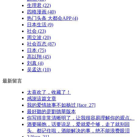
生理君
(22)
四格漫画
(40)
热门头条 大都会APP
(4)
日本生活
(9)
社会
(23)
周立波
(20)
社会百态
(87)
日本
(75)
高以翔
(45)
刘真
(4)
吴孟达
(10)
最新留言
太喜欢了，收藏了！
感謝這篇文章
我的爱情故事不如杨过 [face_27]
最好聽的是劉德華版本
你写得非常清晰明了，让我很容易理解你的观点。
酒要喝饱，话要说足，爱就爱个够，走了就别回
头。都记住啦，酒能解决的事，绝不能浪费眼泪
2 [face_21]