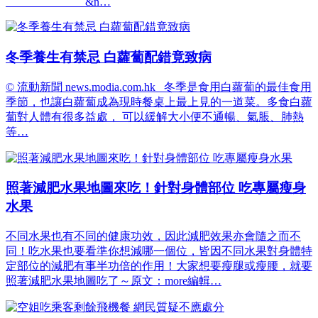
&n…
冬季養生有禁忌 白蘿蔔配錯竟致病
© 流動新聞 news.modia.com.hk 冬季是食用白蘿蔔的最佳食用
季節，也讓白蘿蔔成為現時餐桌上最上見的一道菜。多食白蘿
蔔對人體有很多益處， 可以緩解大小便不通暢、氣脹、肺熱
等…
照著減肥水果地圖來吃！針對身體部位 吃專屬瘦身
水果
不同水果也有不同的健康功效，因此減肥效果亦會隨之而不
同！吃水果也要看準你想減哪一個位，皆因不同水果對身體特
定部位的減肥有事半功倍的作用！大家想要瘦腿或瘦腰，就要
照著減肥水果地圖吃了～原文：more編輯…