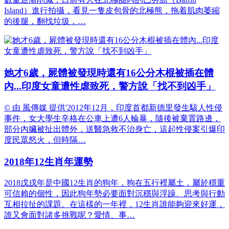
Island）進行拍攝，看見一隻皮包骨的北極熊，拖着肌肉萎縮
的後腿，翻找垃圾，…
她才6歲，屍體被發現時還有16公分木棍被插在體
內...印度女童遭性虐致死，警方說「找不到凶手」
© 由 風傳媒 提供'2012年12月，印度首都新德里發生駭人性侵
事件，女大學生辛格在公車上遭6人輪暴，隨後被棄置路邊，
部分內臟被扯出體外，送醫急救不治身亡，這起性侵案引爆印
度民眾怒火，但時隔…
2018年12生肖年運勢
2018戊戌年是中國12生肖的狗年，狗在五行裡屬土，屬於穩重
可信賴的個性，因此狗年勢必要面對沉穩與浮躁、思考與行動
互相拉扯的課題。在這樣的一年裡，12生肖誰能夠迎來好運，
誰又會面對諸多挑戰呢？愛情、事…