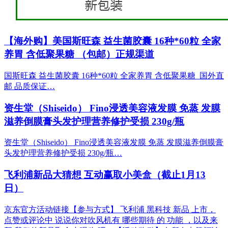
【海外购】美国斯旺森 益生菌胶囊 16种*60粒 全家
养胃 含低聚果糖 （包邮）正规渠道
国斯旺森 益生菌胶囊 16种*60粒 全家养胃 含低聚果糖 国外直
邮 品质保证…
资生堂（Shiseido） Fino浸透美容液发膜 免蒸 发膜
滋养倒膜膏头发护理营养修护受损 230g/瓶
资生堂（Shiseido） Fino浸透美容液发膜 免蒸 发膜滋养倒膜膏
头发护理营养修护受损 230g/瓶…
飞利浦新品大猜想 互动赢取小美盒（截止1月13
日）
京东官方活动链接【参与方式】 飞利浦 黑科技 新品 上市，
点赞或评论中 说说你对吹风机有 哪些期待 的 功能 ，以及来