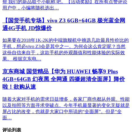
帮 我们的新品取个小昵称 吧。【活动奖励】在所有点赞评论
用户中，小编将随机选出…
【国货手机专场】vivo Z3 6GB+64GB 极光蓝全网
通4G手机 JD惊爆价
如果要在2018年1K-2K的中端旗舰机中挑选几款最具性价比的
手机，想必vivo Z3会是其中之一。为何会这么肯定呢？当然
这份自信来自于，这款手机的外观颜值和性能体验的实际效
果。 根据京东电…
京东商城 国货精品【华为 HUAWEI 畅享9 Plus
4GB+64GB 幻夜黑 全网通 四摄超清全面屏】降价
啦！欲购从速
随着大家对手机的需求日益增多，各家厂商也都从外观、性能
以及拍照等方面寻求突破点。今年手机最显著的变化无疑就是
屏占比的改变，也就是大家口中所说的“全面屏”。但是“全
面…
评论列表