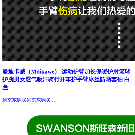
曼迪卡威（Mdikawe） 运动护臂加长保暖护肘篮球
护腕男女透气吸汗骑行开车护手臂冰丝防晒套袖 白
色
到京东购买到京东购买 …