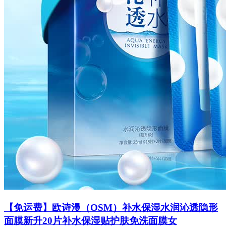
【免运费】欧诗漫（OSM）补水保湿水润沁透隐形
面膜新升20片补水保湿贴护肤免洗面膜女