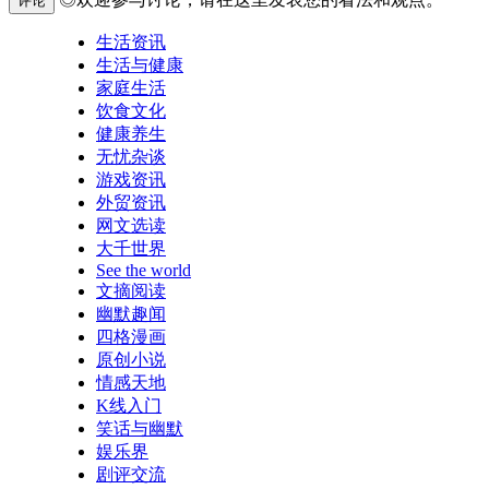
评论
生活资讯
生活与健康
家庭生活
饮食文化
健康养生
无忧杂谈
游戏资讯
外贸资讯
网文选读
大千世界
See the world
文摘阅读
幽默趣闻
四格漫画
原创小说
情感天地
K线入门
笑话与幽默
娱乐界
剧评交流