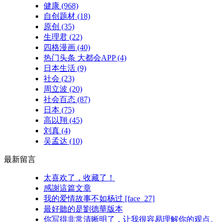
健康
(968)
自创题材
(18)
原创
(35)
生理君
(22)
四格漫画
(40)
热门头条 大都会APP
(4)
日本生活
(9)
社会
(23)
周立波
(20)
社会百态
(87)
日本
(75)
高以翔
(45)
刘真
(4)
吴孟达
(10)
最新留言
太喜欢了，收藏了！
感謝這篇文章
我的爱情故事不如杨过 [face_27]
最好聽的是劉德華版本
你写得非常清晰明了，让我很容易理解你的观点。