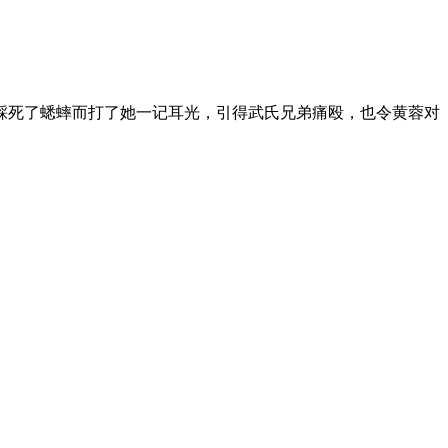
踩死了蟋蟀而打了她一记耳光，引得武氏兄弟痛殴，也令黄蓉对