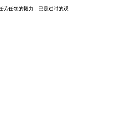
凭任劳任怨的毅力，已是过时的观…