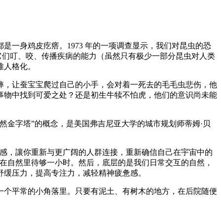
一身鸡皮疙瘩。1973 年的一项调查显示，我们对昆虫的恐
它们叮、咬、传播疾病的能力（虽然只有极少一部分昆虫对人类
难人格化。
蟀，让蚕宝宝爬过自己的小手，会对着一死去的毛毛虫悲伤，他
事物中找到可爱之处？还是初生牛犊不怕虎，他们的意识尚未能
然金字塔”的概念，是美国弗吉尼亚大学的城市规划师蒂姆·贝
畏感，讓你重新与更广阔的人群连接，重新确信自己在宇宙中的
少在自然里待够一小时。然后，底层的是我们日常交互的自然，
舒缓压力，提高专注力，减轻精神疲惫感。
一个平常的小角落里。只要有泥土、有树木的地方，在后院随便