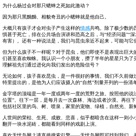
为什么杨过会对那只蟋蟀之死如此激动？
因为那只黑黝黝、相貌奇丑的小蟋蟀就是他自己。
大概只有孩子才会对虫子产生这样的
情感
共鸣。除了极少数的
惧甚于死亡，排在公共场合演讲和恐高之后，与“经济问题”“
有害）。还有一种说法是，我们与昆虫亲近不起来，可能与它
但为什么孩子不一样呢？对于昆虫，他们即使不是表现出巨大
们甚至喜欢蜘蛛。我认识一个小朋友，攒了半年的星星只为了
理解祖先们通过进化向我们发出的危险信号？
无论如何，孩子喜欢昆虫，是一件很好的事情。我们不久前做过
特里提出的，是他为人们应该摄入的“自然”剂量开列的一份清
金字塔的顶端是一年一度或两年一度的荒野之旅。按照他的说
位置”。往下一层，是每月去一次森林、海边或者沙漠。再往
包括社区里的鸟、树、喷泉，家里的宠物、绿植，自然光、新
人世间的荣枯、生死、成败、悲喜，似乎都暗含在这样一则小
翻开一块水泥砖，都能看到同样的戏剧上演。
喜欢无忧岛网？请直接搜索引擎——无忧岛网即可找到我们，