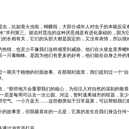
昆虫，比如萤火虫啦，蝴蝶啦，大部分成年人对虫子的本能反应都是
深水”并列第三。据说对昆虫的这种厌恶感是有进化基础的，因为
们的长相有关，它们的头部大都是固定的，又没有表情，所以很
的热情，也至少不像我们这样感受到威胁。他们在火柴盒里养蟋
买一只毒蜘蛛。是因为他们有更多的好奇，他们能在自身之外的
一期关于植物的封面故事。在那期封面里，我们提到过一个“自
单。
法，“那些地方会重塑我们的核心，为你注入对自然的深刻的敬
下一层是每周可以去一次公园、河边，暂时逃离城市的喧嚣，至
鲜空气、一小方蓝天……这些都类似于日常蔬菜，可以帮助我们
小的故事里，但我最喜欢的一点是，它真的发生在我们身边任何
并通过浏览器打开