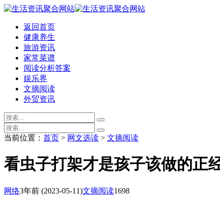
返回首页
健康养生
旅游资讯
家常菜谱
阅读分析答案
娱乐界
文摘阅读
外贸资讯
当前位置：
首页
>
网文选读
>
文摘阅读
看虫子打架才是孩子该做的正
网络
3年前
(2023-05-11)
文摘阅读
1698