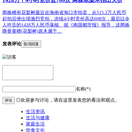
1428万！4小时竞价近700次 两株花梨木拍出天价
两株稀有花梨树最近在海南省海口市拍卖，从515.2万人民币
起拍后便出现激烈竞拍，连续4小时竞价高达698次，最后以令
人咋舌的1428万人民币落槌。据《南国都市报》报导，这两株
降香黄檀(花梨树)原木属于…
发表评论
取消回复
名称(*)
◎欢迎参与讨论，请在这里发表您的看法和观点。
评论
生活资讯
生活与健康
家庭生活
饮食文化