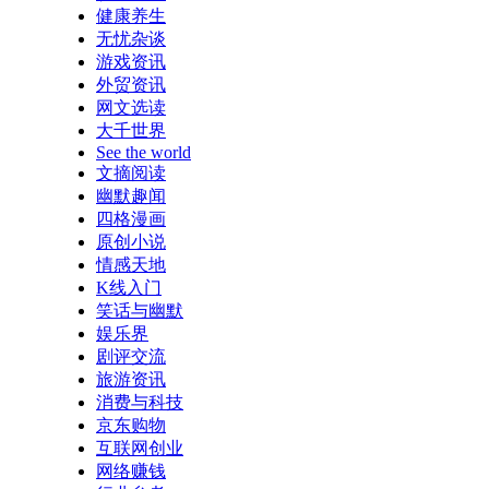
健康养生
无忧杂谈
游戏资讯
外贸资讯
网文选读
大千世界
See the world
文摘阅读
幽默趣闻
四格漫画
原创小说
情感天地
K线入门
笑话与幽默
娱乐界
剧评交流
旅游资讯
消费与科技
京东购物
互联网创业
网络赚钱