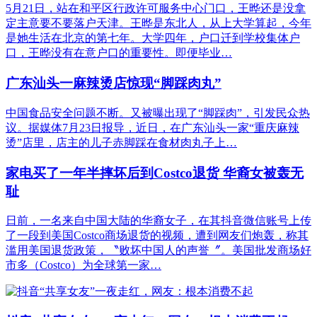
5月21日，站在和平区行政许可服务中心门口，王晔还是没拿
定主意要不要落户天津。王晔是东北人，从上大学算起，今年
是她生活在北京的第七年。大学四年，户口迁到学校集体户
口，王晔没有在意户口的重要性。即便毕业…
广东汕头一麻辣烫店惊现“脚踩肉丸”
中国食品安全问题不断。又被曝出现了“脚踩肉”，引发民众热
议。据媒体7月23日报导，近日，在广东汕头一家“重庆麻辣
烫”店里，店主的儿子赤脚踩在食材肉丸子上…
家电买了一年半摔坏后到Costco退货 华裔女被轰无
耻
日前，一名来自中国大陆的华裔女子，在其抖音微信账号上传
了一段到美国Costco商场退货的视频，遭到网友们炮轰，称其
滥用美国退货政策，〝败坏中国人的声誉〞。美国批发商场好
市多（Costco）为全球第一家…