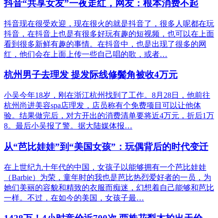
抖音“共享女友”一夜走红，网友：根本消费不起
抖音现在很受欢迎，现在很火的就是抖音了，很多人呢都在玩
抖音，在抖音上也是有很多好玩有趣的短视频，也可以在上面
看到很多新鲜有趣的事情。在抖音中，也是出现了很多的网
红，他们会在上面上传一些自己唱的歌，或者…
杭州男子去理发 提发际线修鬓角被收4万元
小吴今年18岁，刚在浙江杭州找到了工作。8月28日，他前往
杭州尚进美容spa店理发，店员称有个免费项目可以让他体
验。结果做完后，对方开出的消费清单要将近4万元，折后1万
8。最后小吴报了警。据大陆媒体报…
从“芭比娃娃”到“美国女孩”：玩偶背后的时代变迁
在上世纪九十年代的中国，女孩子以能够拥有一个芭比娃娃
（Barbie）为荣，童年时的我也是芭比热烈爱好者的一员，为
她们美丽的容貌和精致的衣服而痴迷，幻想着自己能够和芭比
一样。不过，在如今的美国，女孩子最…