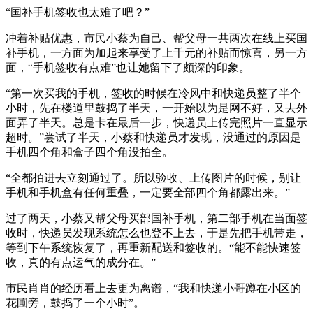
“国补手机签收也太难了吧？”
冲着补贴优惠，市民小蔡为自己、帮父母一共两次在线上买国
补手机，一方面为加起来享受了上千元的补贴而惊喜，另一方
面，“手机签收有点难”也让她留下了颇深的印象。
“第一次买我的手机，签收的时候在冷风中和快递员整了半个
小时，先在楼道里鼓捣了半天，一开始以为是网不好，又去外
面弄了半天。总是卡在最后一步，快递员上传完照片一直显示
超时。”尝试了半天，小蔡和快递员才发现，没通过的原因是
手机四个角和盒子四个角没拍全。
“全都拍进去立刻通过了。所以验收、上传图片的时候，别让
手机和手机盒有任何重叠，一定要全部四个角都露出来。”
过了两天，小蔡又帮父母买部国补手机，第二部手机在当面签
收时，快递员发现系统怎么也登不上去，于是先把手机带走，
等到下午系统恢复了，再重新配送和签收的。“能不能快速签
收，真的有点运气的成分在。”
市民肖肖的经历看上去更为离谱，“我和快递小哥蹲在小区的
花圃旁，鼓捣了一个小时”。