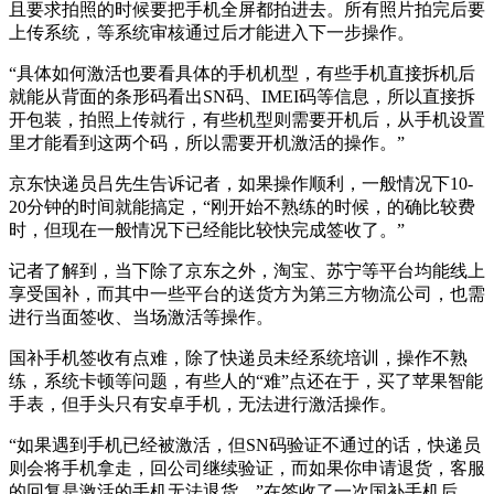
且要求拍照的时候要把手机全屏都拍进去。所有照片拍完后要
上传系统，等系统审核通过后才能进入下一步操作。
“具体如何激活也要看具体的手机机型，有些手机直接拆机后
就能从背面的条形码看出SN码、IMEI码等信息，所以直接拆
开包装，拍照上传就行，有些机型则需要开机后，从手机设置
里才能看到这两个码，所以需要开机激活的操作。”
京东快递员吕先生告诉记者，如果操作顺利，一般情况下10-
20分钟的时间就能搞定，“刚开始不熟练的时候，的确比较费
时，但现在一般情况下已经能比较快完成签收了。”
记者了解到，当下除了京东之外，淘宝、苏宁等平台均能线上
享受国补，而其中一些平台的送货方为第三方物流公司，也需
进行当面签收、当场激活等操作。
国补手机签收有点难，除了快递员未经系统培训，操作不熟
练，系统卡顿等问题，有些人的“难”点还在于，买了苹果智能
手表，但手头只有安卓手机，无法进行激活操作。
“如果遇到手机已经被激活，但SN码验证不通过的话，快递员
则会将手机拿走，回公司继续验证，而如果你申请退货，客服
的回复是激活的手机无法退货。”在签收了一次国补手机后，