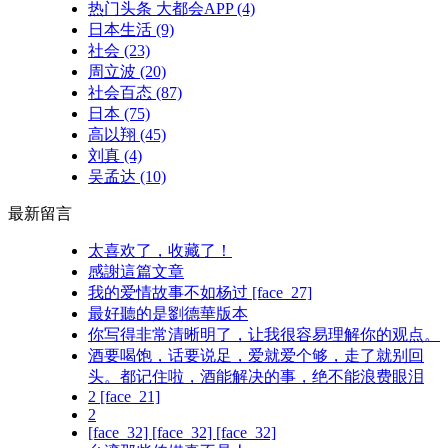
热门头条 大都会APP
(4)
日本生活
(9)
社会
(23)
周立波
(20)
社会百态
(87)
日本
(75)
高以翔
(45)
刘真
(4)
吴孟达
(10)
最新留言
太喜欢了，收藏了！
感謝這篇文章
我的爱情故事不如杨过 [face_27]
最好聽的是劉德華版本
你写得非常清晰明了，让我很容易理解你的观点。
酒要喝饱，话要说足，爱就爱个够，走了就别回
头。都记住啦，酒能解决的事，绝不能浪费眼泪
2 [face_21]
2
[face_32] [face_32] [face_32]