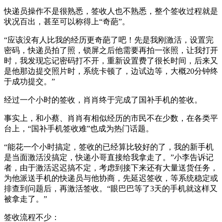
快递员操作不是很熟悉，签收人也不熟悉，整个签收过程就是
状况百出，甚至可以称得上“奇葩”。
“应该没有人比我的经历更奇葩了吧！先是我刚激活，设置完
密码，快递员拍了照，锁屏之后他需要再拍一张照，让我打开
时，我发现忘记密码打不开，重新设置费了很长时间，后来又
是他那边提交照片时，系统卡顿了，边试边等，大概20分钟终
于成功提交。”
经过一个小时的签收，肖肖终于完成了国补手机的签收。
事实上，和小蔡、肖肖有相似经历的市民不在少数，在各类平
台上，“国补手机签收难”也成为热门话题。
“能花一个小时搞定，签收的已经算比较好的了，我的新手机
是当面激活没搞定，快递小哥直接给我拿走了。”小李告诉记
者，由于激活迟迟搞不定，考虑到接下来还有大量送货任务，
为他派送手机的快递员与他协商，先延迟签收，等系统稳定或
排查到问题后，再激活签收。“眼巴巴等了3天的手机就这样又
被拿走了。”
签收流程不少：