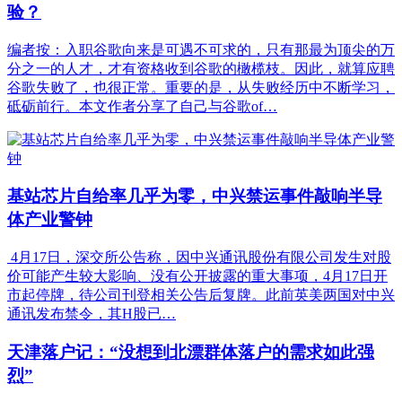
验？
编者按：入职谷歌向来是可遇不可求的，只有那最为顶尖的万
分之一的人才，才有资格收到谷歌的橄榄枝。因此，就算应聘
谷歌失败了，也很正常。重要的是，从失败经历中不断学习，
砥砺前行。本文作者分享了自己与谷歌of…
基站芯片自给率几乎为零，中兴禁运事件敲响半导
体产业警钟
4月17日，深交所公告称，因中兴通讯股份有限公司发生对股
价可能产生较大影响、没有公开披露的重大事项，4月17日开
市起停牌，待公司刊登相关公告后复牌。此前英美两国对中兴
通讯发布禁令，其H股已…
天津落户记：“没想到北漂群体落户的需求如此强
烈”