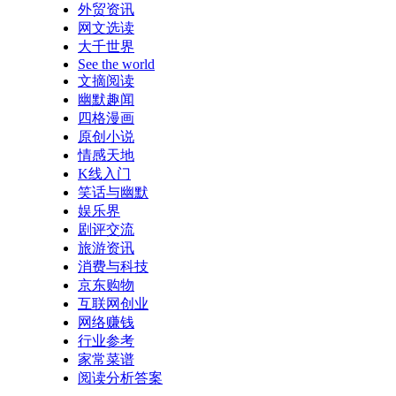
外贸资讯
网文选读
大千世界
See the world
文摘阅读
幽默趣闻
四格漫画
原创小说
情感天地
K线入门
笑话与幽默
娱乐界
剧评交流
旅游资讯
消费与科技
京东购物
互联网创业
网络赚钱
行业参考
家常菜谱
阅读分析答案