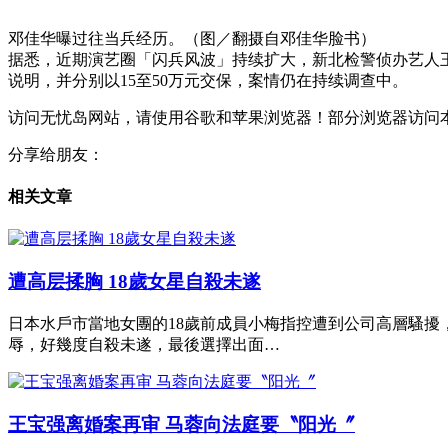
邓佳华曝过往当兵经历。（图／翻摄自邓佳华脸书）
据悉，近期演艺圈「闪兵风波」持续扩大，新北检警侦办艺人
说明，并分别以15至50万元交保，案情仍在持续调查中。
访问无忧岛网站，请使用谷歌和苹果浏览器！部分浏览器访问
分享给朋友：
相关文章
遭高层揉胸 18歲女星自殺未遂
日本水戶市當地女團的18歲前成員小梅指控遭到公司高層騷
辱，好幾度自殺未遂，最後選擇出面…
王宝强离婚案再审 马蓉向法庭要〝阳光〞