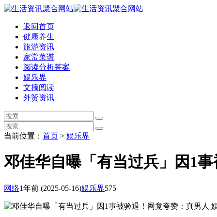
返回首页
健康养生
旅游资讯
家常菜谱
阅读分析答案
娱乐界
文摘阅读
外贸资讯
当前位置：
首页
>
娱乐界
邓佳华自曝「有当过兵」因1事
网络
1年前
(2025-05-16)
娱乐界
575