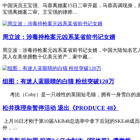
中国演员王宝强、马蓉离婚案15日二审开庭，马蓉高调现身，
宝强离婚案二审。王宝强的律师…
周立波：涉毒持枪案元凶系某省前书记女婿
周立波：涉毒持枪案元凶系某省前书记女婿，中国大陆知名艺
其人在美坐拥数十亿美元资产，家中藏…
组图：有迷人蓝眼睛的白猫 粉丝突破120万
考比（Coby）是一只雄性的英国短毛猫，拥有一身雪白的皮毛和
松井珠理奈暂停活动 退出《PRODUCE 48》
上月16日才刚于第10届AKB48总选举中拿下后冠的SKE4
外，…