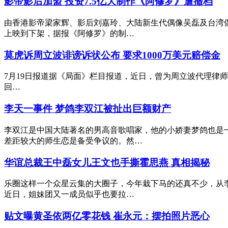
影帝影后加盟 投资7.5亿大制作《阿修罗》遭撤档
由香港影帝梁家辉、影后刘嘉玲、大陆新生代偶像吴磊及台湾偶
上映到下架，据报《阿修罗》的制…
莫虎诉周立波诽谤诉状公布 要求1000万美元赔偿金
7月19日报道据《局面》栏目报道，近日，曾为周立波代理律师
回…
李天一事件 梦鸽李双江被扯出巨额财产
李双江是中国大陆著名的男高音歌唱家，他的小娇妻梦鸽也是
差距较大的师生恋是备受争议的。然…
华谊总裁王中磊女儿王文也手撕霍思燕 真相揭秘
乐圈这样一个众星云集的大圈子，今年栽下马的还真不少，从李
近日，姐妹团又一成员似乎也要拉…
贴文曝黄圣依两亿零花钱 崔永元：摆拍照片恶心