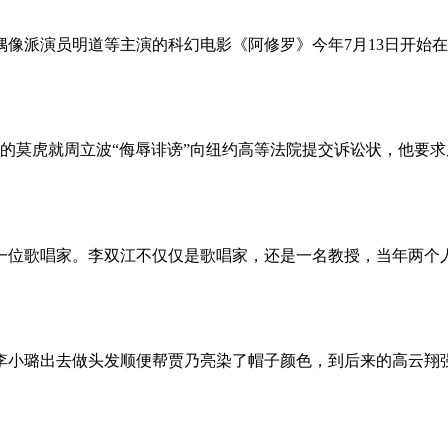
像派演员明道等主演的科幻电影《阿修罗》今年7月13日开始
的莫虎就周立波“侮辱诽谤”向纽约高等法院提交诉讼状，他要求
一位歌唱家。李双江不仅仅是歌唱家，还是一名教授，当年两个人
小璐出去做头发顺便帮贾乃亮染了帽子颜色，到后来的高云翔强奸