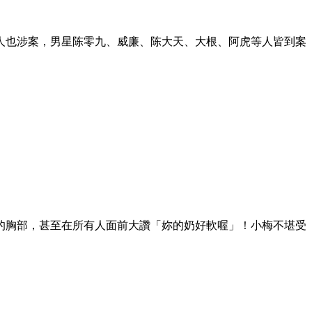
人也涉案，男星陈零九、威廉、陈大天、大根、阿虎等人皆到案
的胸部，甚至在所有人面前大讚「妳的奶好軟喔」！小梅不堪受