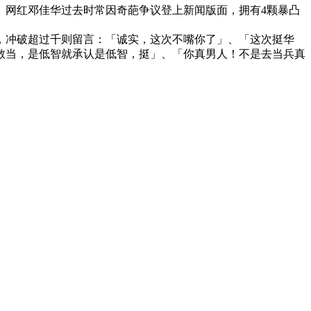
。网红邓佳华过去时常因奇葩争议登上新闻版面，拥有4颗暴凸
，冲破超过千则留言：「诚实，这次不嘴你了」、「这次挺华
敢当，是低智就承认是低智，挺」、「你真男人！不是去当兵真