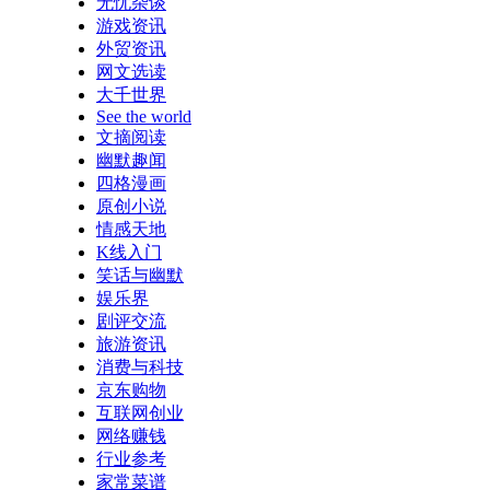
无忧杂谈
游戏资讯
外贸资讯
网文选读
大千世界
See the world
文摘阅读
幽默趣闻
四格漫画
原创小说
情感天地
K线入门
笑话与幽默
娱乐界
剧评交流
旅游资讯
消费与科技
京东购物
互联网创业
网络赚钱
行业参考
家常菜谱