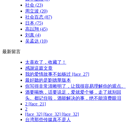
社会
(23)
周立波
(20)
社会百态
(87)
日本
(75)
高以翔
(45)
刘真
(4)
吴孟达
(10)
最新留言
太喜欢了，收藏了！
感謝這篇文章
我的爱情故事不如杨过 [face_27]
最好聽的是劉德華版本
你写得非常清晰明了，让我很容易理解你的观点。
酒要喝饱，话要说足，爱就爱个够，走了就别回
头。都记住啦，酒能解决的事，绝不能浪费眼泪
2 [face_21]
2
[face_32] [face_32] [face_32]
台湾那些传媒真不是人