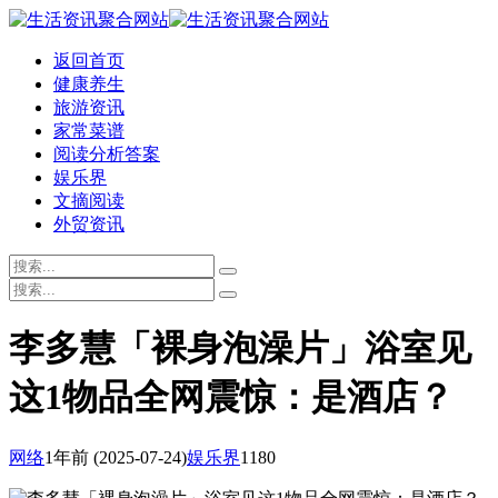
返回首页
健康养生
旅游资讯
家常菜谱
阅读分析答案
娱乐界
文摘阅读
外贸资讯
李多慧「裸身泡澡片」浴室见
这1物品全网震惊：是酒店？
网络
1年前
(2025-07-24)
娱乐界
1180