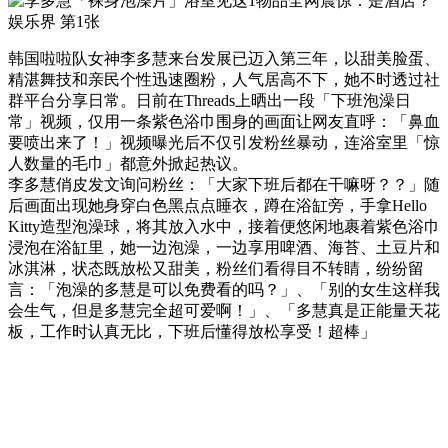
韩国啦啦队女神李多慧来台发展已迈入第三年，以甜美脸蛋、
精湛舞技和亲民个性迅速圈粉，人气居高不下，她不时透过社
群平台分享日常。日前在Threads上晒出一段「下班泡澡日
常」视频，仅用一条紫色浴巾围身的画面让网友直呼：「鼻血
要喷出来了！」视频曝光后不仅引发粉丝暴动，连浴室里「惊
人数量的毛巾」都意外掀起热议。
李多慧俏皮发文询问粉丝：「大家下班后都在干嘛呀？？」随
后画面出现她身穿白色黑点点睡衣，蹲在浴缸旁，手拿Hello
Kitty造型泡澡球，将其放入水中，接着便悠闲地裹着紫色浴巾
浸泡在浴缸里，她一边泡澡，一边享用啤酒、海苔、土豆片和
冰淇淋，状态既放松又甜美，粉丝们看得目不转睛，纷纷留
言：「泡澡的多慧是可以免费看的吗？」、「别的女生这样我
会生气，但是多慧完全超可爱啊！」、「多慧真是正能量天花
板，工作时认真无比，下班后懂得放松享受！超棒」