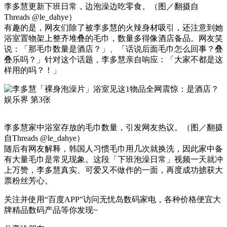
李多慧更新下班日常，边泡澡边吃零食。（图／翻摄自
Threads @le_dahye）
有趣的是，网友们除了被李多慧的火辣身材吸引，还注意到她
浴室置物架上整齐堆叠的毛巾，数量多得像酒店备品。网友笑
说：「那毛巾数量是酒店？」、「话说后面毛巾怎么回事？叠
叠乐吗？」针对这个话题，李多慧亲自响应：「大家不都是这
样用的吗？！」
李多慧家中浴室存放的毛巾数量，引发网友热议。（图／翻摄
自Threads @le_dahye）
随后有网友解释，韩国人习惯毛巾用几次就换洗，因此家中备
有大量毛巾是常见现象。这段「下班泡澡日常」视频一天就冲
上万赞，李多慧真实、可爱又不做作的一面，再度成功掳获大
票粉丝芳心。
关注并使用“百度APP”访问无忧岛数码家电，各种价格便宜大
牌精品数码产品等你发现~