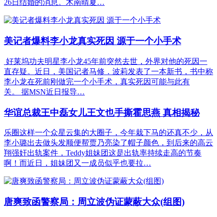
26日结婚的消息。木南晴夏…
美记者爆料李小龙真实死因 源于一个小手术
好莱坞功夫明星李小龙45年前突然去世，外界对他的死因一
直存疑。近日，美国记者马修．波莉发表了一本新书，书中称
李小龙在死前刚做完一个小手术，真实死因可能与此有
关。 据MSN近日报导…
华谊总裁王中磊女儿王文也手撕霍思燕 真相揭秘
乐圈这样一个众星云集的大圈子，今年栽下马的还真不少，从
李小璐出去做头发顺便帮贾乃亮染了帽子颜色，到后来的高云
翔强奸出轨案件，Teddy姐妹团这是出轨率持续走高的节奏
啊！而近日，姐妹团又一成员似乎也要拉…
唐爽致函警察局：周立波伪证蒙蔽大众(组图)