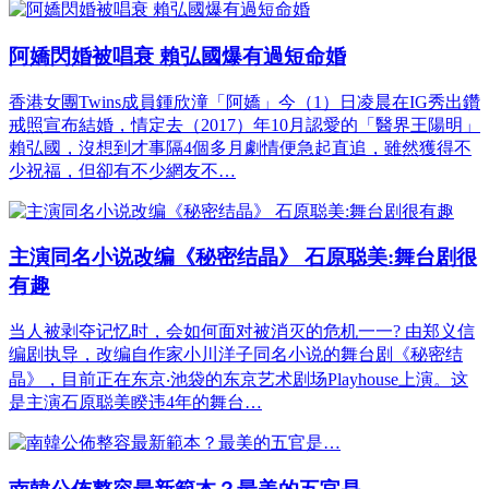
阿嬌閃婚被唱衰 賴弘國爆有過短命婚
香港女團Twins成員鍾欣潼「阿嬌」今（1）日凌晨在IG秀出鑽
戒照宣布結婚，情定去（2017）年10月認愛的「醫界王陽明」
賴弘國，沒想到才事隔4個多月劇情便急起直追，雖然獲得不
少祝福，但卻有不少網友不…
主演同名小说改编《秘密结晶》 石原聪美:舞台剧很
有趣
当人被剥夺记忆时，会如何面对被消灭的危机一一? 由郑义信
编剧执导，改编自作家小川洋子同名小说的舞台剧《秘密结
晶》，目前正在东京‧池袋的东京艺术剧场Playhouse上演。这
是主演石原聪美睽违4年的舞台…