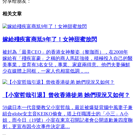
分享给朋友：
相关文章
嫁給殘疾富商尪9年了！女神甜蜜放閃
被封為「最美CEO」的香港女神黎姿（黎珈而），在2008年
嫁給有「殘疾富豪」之稱的商人馬廷強後，積極投入自己的醫
美事業，並育有3名女兒，事業、家庭兩得意。他們夫妻倆鮮
少在媒體上同框，一家人也相當低調，…
【小室哲哉引退】曾收香港徒弟 她們現況又如何？
59歲日本一代音樂教父小室哲哉，最近被爆疑背腦中風妻子兼
組合globe女主音KEIKO偷食，搭上任職護士的「小三」A小
姐，而今日（19號）小室在東京召開記者會公開道歉兼四度鞠
躬，更宣布因今次事件決定退…