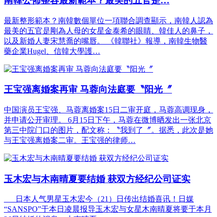
南韓公佈整容最新範本？最美的五官是…
最新整形範本？南韓數個單位一項聯合調查顯示，南韓人認為
最美的五官是剛為人母的女星金泰希的眼睛、韓佳人的鼻子，
以及新婚人妻宋慧喬的嘴唇。 《韓聯社》報導，南韓生物醫
藥企業Hugel、信韓大學護…
王宝强离婚案再审 马蓉向法庭要〝阳光〞
中国演员王宝强、马蓉离婚案15日二审开庭，马蓉高调现身，
并申请公开审理。 6月15日下午，马蓉在微博晒发出一张北京
第三中院门口的图片，配文称：〝我到了〞。据悉，此次是她
与王宝强离婚案二审。王宝强的律师…
玉木宏与木南晴夏要结婚 获双方经纪公司证实
日本人气男星玉木宏今（21）日传出结婚喜讯！日媒
“SANSPO”于本日凌晨报导玉木宏与女星木南晴夏将要于本月