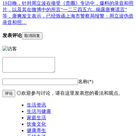
19日晚，针对周立波在接受《贵圈》专访中，爆料的录音和照
片，以及其在微博中的所言“一二三四五六...揭露唐爽谎言”
等，唐爽发文表示，已经致函上海市警察局报警：周立波伪造
录音和照…
发表评论
取消回复
名称(*)
◎欢迎参与讨论，请在这里发表您的看法和观点。
评论
生活资讯
生活与健康
家庭生活
饮食文化
健康养生