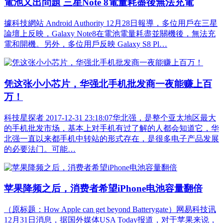
電池又出問題 三星Note 8電量耗盡後無法充電
據科技網站 Android Authority 12月28日報導，多位用戶在三星
論壇上反映，Galaxy Note8在電池電量耗盡並關機後，無法充
電和開機。另外，多位用戶反映 Galaxy S8 Pl…
凭这张小小芯片，华强北手机批发商一夜能赚上百
万！
科技星探者 2017-12-31 23:18:07华北强，是整个亚太地区最大
的手机批发市场，基本上对手机有过了解的人都会知道它，华
北强一直以来都手机中转站的形式存在，是很多电子产品发展
的必要法门。可能…
苹果降频之后，消费者希望iPhone电池容量翻倍
（原标题：How Apple can get beyond Batterygate）网易科技讯
12月31日消息，据国外媒体USA Today报道，对于苹果来说，