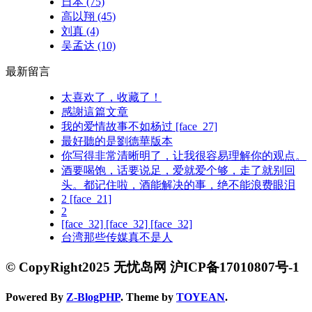
日本
(75)
高以翔
(45)
刘真
(4)
吴孟达
(10)
最新留言
太喜欢了，收藏了！
感謝這篇文章
我的爱情故事不如杨过 [face_27]
最好聽的是劉德華版本
你写得非常清晰明了，让我很容易理解你的观点。
酒要喝饱，话要说足，爱就爱个够，走了就别回
头。都记住啦，酒能解决的事，绝不能浪费眼泪
2 [face_21]
2
[face_32] [face_32] [face_32]
台湾那些传媒真不是人
© CopyRight2025 无忧岛网 沪ICP备17010807号-1
Powered By
Z-BlogPHP
. Theme by
TOYEAN
.