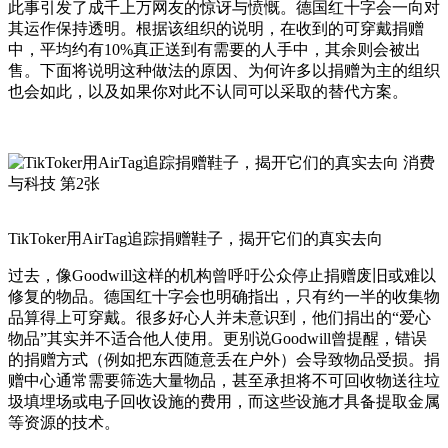
此事引发了成千上万网友的惊讶与愤慨。德国红十字会一向对
其运作保持透明。根据该组织的说明，在收到的可穿戴捐赠
中，平均约有10%真正送到有需要的人手中，其余则会被出
售。下面将说明这种做法的原因、为何许多以捐赠为主的组织
也会如此，以及如果你对此不认同可以采取的替代方案。
TikToker用AirTag追踪捐赠鞋子，揭开它们的真实去向
过去，像Goodwill这样的机构曾呼吁公众停止捐赠废旧或难以
修复的物品。德国红十字会也明确指出，只有约一半的收集物
品算得上可穿戴。很多好心人并未意识到，他们捐出的“爱心
物品”其实并不适合他人使用。更别说Goodwill曾提醒，错误
的捐赠方式（例如把东西随意丢在户外）会导致物品受损。捐
赠中心通常需要筛选大量物品，甚至承担将不可回收物送往垃
圾填埋场或电子回收设施的费用，而这些设施才具备提取金属
等资源的技术。