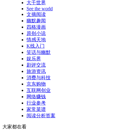
大千世界
See the world
文摘阅读
幽默趣闻
四格漫画
原创小说
情感天地
K线入门
笑话与幽默
娱乐界
剧评交流
旅游资讯
消费与科技
京东购物
互联网创业
网络赚钱
行业参考
家常菜谱
阅读分析答案
大家都在看