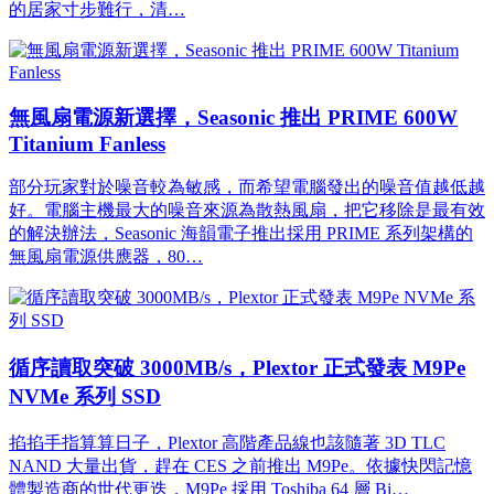
的居家寸步難行，清…
無風扇電源新選擇，Seasonic 推出 PRIME 600W
Titanium Fanless
部分玩家對於噪音較為敏感，而希望電腦發出的噪音值越低越
好。電腦主機最大的噪音來源為散熱風扇，把它移除是最有效
的解決辦法，Seasonic 海韻電子推出採用 PRIME 系列架構的
無風扇電源供應器，80…
循序讀取突破 3000MB/s，Plextor 正式發表 M9Pe
NVMe 系列 SSD
掐掐手指算算日子，Plextor 高階產品線也該隨著 3D TLC
NAND 大量出貨，趕在 CES 之前推出 M9Pe。依據快閃記憶
體製造商的世代更迭，M9Pe 採用 Toshiba 64 層 Bi…