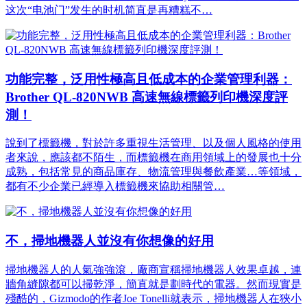
这次“电池门”发生的时机简直是再糟糕不…
功能完整，泛用性極高且低成本的企業管理利器：
Brother QL-820NWB 高速無線標籤列印機深度評
測！
說到了標籤機，對於許多重視生活管理、以及個人風格的使用
者來說，應該都不陌生，而標籤機在商用領域上的發展也十分
成熟，包括常見的商品庫存、物流管理與餐飲產業…等領域，
都有不少企業已經導入標籤機來協助相關管…
不，掃地機器人並沒有你想像的好用
掃地機器人的人氣強強滾，廠商宣稱掃地機器人效果卓越，連
牆角縫隙都可以掃乾淨，簡直就是劃時代的電器。然而現實是
殘酷的，Gizmodo的作者Joe Tonelli就表示，掃地機器人在狹小