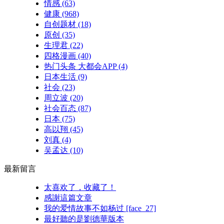
情感
(63)
健康
(968)
自创题材
(18)
原创
(35)
生理君
(22)
四格漫画
(40)
热门头条 大都会APP
(4)
日本生活
(9)
社会
(23)
周立波
(20)
社会百态
(87)
日本
(75)
高以翔
(45)
刘真
(4)
吴孟达
(10)
最新留言
太喜欢了，收藏了！
感謝這篇文章
我的爱情故事不如杨过 [face_27]
最好聽的是劉德華版本