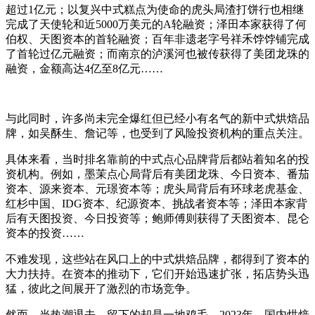
超过1亿元；以复兴中式糕点为使命的虎头局渣打饼行也相继
完成了天使轮和近5000万美元的A轮融资；泽田本家获得了何
伯权、天图资本的首轮融资；百年非遗老字号祥禾饽饽铺完成
了首轮过亿元融资；而南京的泸溪河也被传获得了美团龙珠的
融资，金额高达4亿至8亿元……
与此同时，许多尚未完全爆红但已经小有名气的新中式烘焙品
牌，如吴酥生、詹记等，也受到了风险投资机构的重点关注。
具体来看，当时排名靠前的中式点心品牌背后都站着知名的投
资机构。例如，墨茉点心局背后有美团龙珠、今日资本、番茄
资本、源来资本、元璟资本等；虎头局背后有环球老虎基金、
红杉中国、IDG资本、纪源资本、挑战者资本等；泽田本家背
后有天图投资、今日投资等；鲍师傅则获得了天图资本、昆仑
资本的投资……
不难发现，这些站在风口上的中式烘焙品牌，都得到了资本的
大力扶持。在资本的推动下，它们开始迅速扩张，拓店势头迅
猛，彼此之间展开了激烈的市场竞争。
然而，当热潮退去，留下的却是一地鸡毛。2023年，国内烘焙