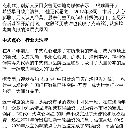
克莉丝汀创始人罗田安曾无奈地向媒体表示：“很难再开了，
希望早日破产清算。”他还反思道：“2012年公司上市后，人心
膨胀，无人认真经营。股东们整天询问各种投资项目，意见不
合后甚至开始倒戈。”这段经历或许也反映了克莉丝汀从辉煌
走向衰败的深层次原因。
中式点心，行业大洗牌
在2021年前后，中式点心迎来了前所未有的热潮，成为市场上
的新宠。以虎头局、墨茉点心局、泸溪河、泽田本家、祥和饽
饽铺等为代表的中式糕点品牌迅速崛起，吸引了大量资本的追
捧，一跃成为年轻人的“新宠”。
据美团点评发布的《2019年中国烘焙门店市场报告》统计，彼
时中式糕饼的全国门店数量已经突破5万家，成为烘焙行业中
的第二大细分品类。
这一赛道的火爆，从融资市场的表现中可见一斑。在短短两年
间，众多中式烘焙品牌频繁获得融资，成为资本市场的宠儿。
例如，“初代中式点心网红”鲍师傅不仅完成了天使轮和股权融
资，还在2021年传出启动新一轮融资的消息，估值高达100亿
元；2020年成立的墨茉点心局迅速完成了5轮融资，单店估值