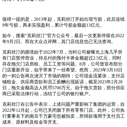
值得一提的是，2013年起，克莉丝汀开始出现亏损，此后连续
9年亏损，再未实现盈利，累计亏损金额超13亿元。
如今，搜索“克莉丝汀”官方公众号，最后一次更新停留在2022
年9月2日。而在大众点评网，其门店信息也已无法查询。
克莉丝汀的困境始于2022年7月，当时公司被曝光上海几乎所
有门店暂停营业，待兑付的预付卡券金额超过2.5亿元，同时
存在拖欠门店房租、员工工资等问题。8月，公司曾宣布部分
门店重新开业，似乎带来了一丝希望。然而，2023年3月10日
的一则公告再次浇灭了市场的期待：公司现金流紧张，支付店
铺租金、供应商货款和员工薪酬出现延误，截至2023年2月28
日，拖欠金额高达人民币5700万元。由于拖欠货款，部分供应
商已采取法律行动，冻结了公司的银行账户。
克莉丝汀在公告中表示，上述问题严重影响了集团的运营，自
2022年12月起，公司已关闭旗下所有零售门店。此外，公司执
行董事名下的南京千万豪宅也被拍卖，所得款项用于支付员工
成本、原材料及租金等开支。