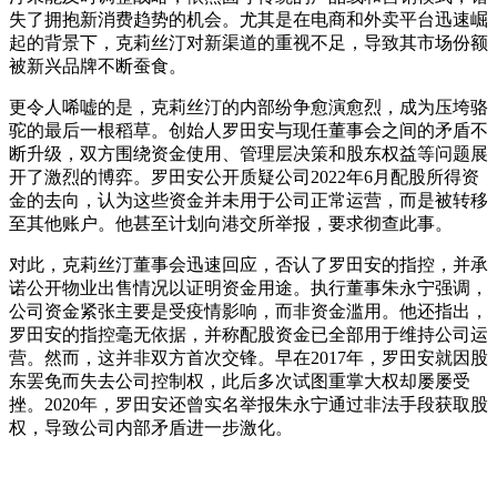
失了拥抱新消费趋势的机会。尤其是在电商和外卖平台迅速崛
起的背景下，克莉丝汀对新渠道的重视不足，导致其市场份额
被新兴品牌不断蚕食。
更令人唏嘘的是，克莉丝汀的内部纷争愈演愈烈，成为压垮骆
驼的最后一根稻草。创始人罗田安与现任董事会之间的矛盾不
断升级，双方围绕资金使用、管理层决策和股东权益等问题展
开了激烈的博弈。罗田安公开质疑公司2022年6月配股所得资
金的去向，认为这些资金并未用于公司正常运营，而是被转移
至其他账户。他甚至计划向港交所举报，要求彻查此事。
对此，克莉丝汀董事会迅速回应，否认了罗田安的指控，并承
诺公开物业出售情况以证明资金用途。执行董事朱永宁强调，
公司资金紧张主要是受疫情影响，而非资金滥用。他还指出，
罗田安的指控毫无依据，并称配股资金已全部用于维持公司运
营。然而，这并非双方首次交锋。早在2017年，罗田安就因股
东罢免而失去公司控制权，此后多次试图重掌大权却屡屡受
挫。2020年，罗田安还曾实名举报朱永宁通过非法手段获取股
权，导致公司内部矛盾进一步激化。