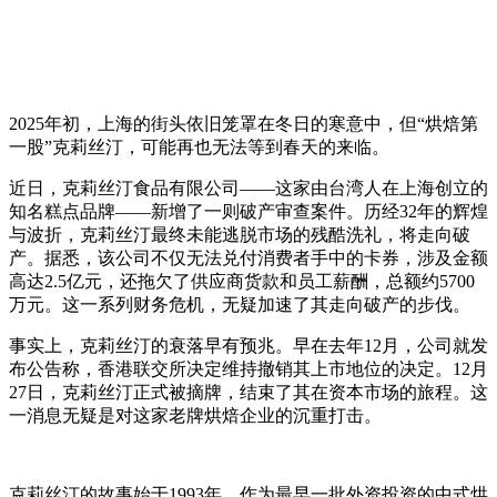
2025年初，上海的街头依旧笼罩在冬日的寒意中，但“烘焙第
一股”克莉丝汀，可能再也无法等到春天的来临。
近日，克莉丝汀食品有限公司——这家由台湾人在上海创立的
知名糕点品牌——新增了一则破产审查案件。历经32年的辉煌
与波折，克莉丝汀最终未能逃脱市场的残酷洗礼，将走向破
产。据悉，该公司不仅无法兑付消费者手中的卡券，涉及金额
高达2.5亿元，还拖欠了供应商货款和员工薪酬，总额约5700
万元。这一系列财务危机，无疑加速了其走向破产的步伐。
事实上，克莉丝汀的衰落早有预兆。早在去年12月，公司就发
布公告称，香港联交所决定维持撤销其上市地位的决定。12月
27日，克莉丝汀正式被摘牌，结束了其在资本市场的旅程。这
一消息无疑是对这家老牌烘焙企业的沉重打击。
克莉丝汀的故事始于1993年，作为最早一批外资投资的中式烘