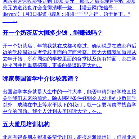
网站的月营收能够达到 1000 美元，那么之后实现月营收 5000
美元的道路也许会变得清晰一些。【猎云网(微信号：
ilieyun)】1月3日报道 (编译：堆堆)“千里之行，始于足下。”
——…
开一个奶茶店大慨多少钱，能赚钱吗？
开一个奶茶店，年前我就在成都考察过。确切说是在成都市后
边的学校周边或者学校里面的店面考察。因为大概我知道是从
去年开始，所有周边的学校里面的食堂以及所有铺面，都由学
校收回并且重新招商，更多的是谋取更大的…
哪家美国留学中介比较靠谱？
出国留学本身就是人生中的一件大事，能否申请到好学校直接
关乎我们未来的前途。除去哪些条件好到令人发指的少数同学
以外，成绩在中上等水平以下的我们，就一定要考虑寻找留学
中介的问题。我个人计划去美国读大学，在…
五大雅思培训机构
北京有很多朋友都准备留学出国，想报名雅思培训，但是北京