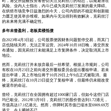
时，港交所提醒投资者密切关注克莉丝汀的动态，以规避潜在
风险。业内人士指出，内斗已成为克莉丝汀发展的最大障碍。
在烘焙市场竞争日益激烈的今天，公司内部的不稳定和创新能
力匮乏使其举步维艰。如果内斗无法得到有效解决，克莉丝汀
的未来将充满不确定性。
多年未曾盈利，老板卖楼抵债
自2023年4月3日起，公司股票便因财务问题暂停交易，而其门
店也陆续关闭，无法正常运营。2024年10月18日晚，港交所发
布通知，因克莉丝汀未能满足上市复牌条件，决定取消其上市
地位。
然而，克莉丝汀并未放弃最后一丝希望。根据上市规则，公司
有权在10月23日之前向港交所覆核委员会提出覆核申请。若未
提出申请，其上市地位将于10月29日上午9点正式被取消。最
终，克莉丝汀在10月23日提交了复核申请，但最终仍未能改变
被退市的命运。
曾经，克莉丝汀在全国拥有超过1000家门店，但如今这些门店
均已歇业。2012年3月9日，克莉丝汀的股价曾达到1.72港元，
市值高达17.1亿港元。然而，停牌时其市值已缩水至6909.69万
港元，令人唏嘘不已。