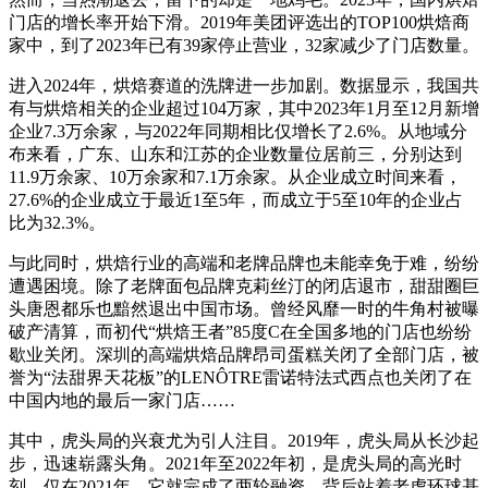
门店的增长率开始下滑。2019年美团评选出的TOP100烘焙商
家中，到了2023年已有39家停止营业，32家减少了门店数量。
进入2024年，烘焙赛道的洗牌进一步加剧。数据显示，我国共
有与烘焙相关的企业超过104万家，其中2023年1月至12月新增
企业7.3万余家，与2022年同期相比仅增长了2.6%。从地域分
布来看，广东、山东和江苏的企业数量位居前三，分别达到
11.9万余家、10万余家和7.1万余家。从企业成立时间来看，
27.6%的企业成立于最近1至5年，而成立于5至10年的企业占
比为32.3%。
与此同时，烘焙行业的高端和老牌品牌也未能幸免于难，纷纷
遭遇困境。除了老牌面包品牌克莉丝汀的闭店退市，甜甜圈巨
头唐恩都乐也黯然退出中国市场。曾经风靡一时的牛角村被曝
破产清算，而初代“烘焙王者”85度C在全国多地的门店也纷纷
歇业关闭。深圳的高端烘焙品牌昂司蛋糕关闭了全部门店，被
誉为“法甜界天花板”的LENÔTRE雷诺特法式西点也关闭了在
中国内地的最后一家门店……
其中，虎头局的兴衰尤为引人注目。2019年，虎头局从长沙起
步，迅速崭露头角。2021年至2022年初，是虎头局的高光时
刻。仅在2021年，它就完成了两轮融资，背后站着老虎环球基