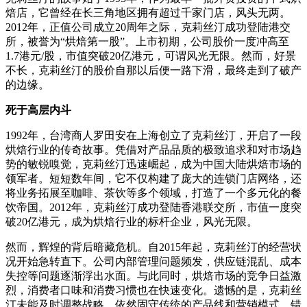
焙店，它曾经在长三角地区拥有超过千家门店，风头无两。
2012年，正值公司成立20周年之际，克莉丝汀成功登陆港交
所，被誉为“烘焙第一股”。上市初期，公司股价一度冲高至
1.7港元/股，市值突破20亿港元，可谓风光无限。然而，好景
不长，克莉丝汀的股价自那以后便一路下滑，最终走到了破产
的边缘。
死于高层内斗
1992年，台湾商人罗田安在上海创立了克莉丝汀，开启了一段
烘焙行业的传奇故事。凭借对产品品质的极致追求和对市场趋
势的敏锐嗅觉，克莉丝汀迅速崛起，成为中国大陆烘焙市场的
领军者。短短数年间，它不仅构建了庞大的连锁门店网络，还
将业务拓展至咖啡、茶饮等多个领域，打造了一个多元化的餐
饮帝国。2012年，克莉丝汀成功登陆香港联交所，市值一度突
破20亿港元，成为烘焙行业的标杆企业，风光无限。
然而，辉煌的背后暗藏危机。自2015年起，克莉丝汀的经营状
况开始急转直下。公司内部管理问题频发，供应链混乱、成本
失控等问题逐渐浮出水面。与此同时，烘焙市场的竞争日益激
烈，消费者口味和消费习惯也在快速变化。遗憾的是，克莉丝
汀未能及时调整战略，依然固守传统的产品线和营销模式，错