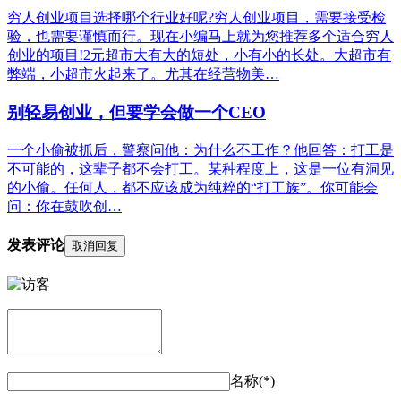
穷人创业项目选择哪个行业好呢?穷人创业项目，需要接受检
验，也需要谨慎而行。现在小编马上就为您推荐多个适合穷人
创业的项目!2元超市大有大的短处，小有小的长处。大超市有
弊端，小超市火起来了。尤其在经营物美…
别轻易创业，但要学会做一个CEO
一个小偷被抓后，警察问他：为什么不工作？他回答：打工是
不可能的，这辈子都不会打工。某种程度上，这是一位有洞见
的小偷。任何人，都不应该成为纯粹的“打工族”。你可能会
问：你在鼓吹创…
发表评论
取消回复
名称(*)