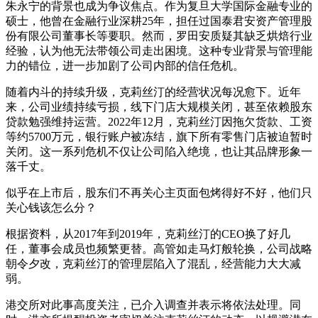
朱永宁的背景也成为争议焦点。作为复旦大学国际金融专业的
硕士，他曾在金融行业深耕25年，担任过国泰君安资产管理股
份有限公司董事长等要职。然而，罗田安质疑其缺乏烘焙行业
经验，认为他无法带领公司走出困境。这种专业背景与管理能
力的错位，进一步加剧了公司内部的信任危机。
随着内斗的持续升级，克莉丝汀的经营状况每况愈下。近年
来，公司业绩持续亏损，线下门店大规模关闭，甚至依赖股东
贷款勉强维持运营。2022年12月，克莉丝汀因拖欠货款、工资
等约5700万元，银行账户被冻结，旗下所有零售门店被迫暂时
关闭。这一系列危机不仅让公司陷入绝境，也让其品牌形象一
落千丈。
似乎在上市后，股东们不再关心主页面包烤得好不好，他们只
关心钱该怎么分？
根据资料，从2017年到2019年，克莉丝汀的CEO换了好几
任，董事会成员也频繁更替。高管如走马灯般轮换，公司战略
朝令夕改，克莉丝汀的管理层陷入了混乱，经营能力大大减
弱。
港交所对此事高度关注，已介入调查并表示将依法处理。同