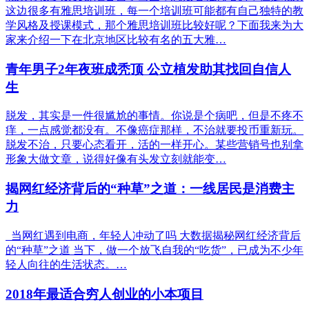
这边很多有雅思培训班，每一个培训班可能都有自己独特的教
学风格及授课模式，那个雅思培训班比较好呢？下面我来为大
家来介绍一下在北京地区比较有名的五大雅…
青年男子2年夜班成秃顶 公立植发助其找回自信人
生
脱发，其实是一件很尴尬的事情。你说是个病吧，但是不疼不
痒，一点感觉都没有。不像癌症那样，不治就要投币重新玩。
脱发不治，只要心态看开，活的一样开心。某些营销号也别拿
形象大做文章，说得好像有头发立刻就能变…
揭网红经济背后的“种草”之道：一线居民是消费主
力
当网红遇到电商，年轻人冲动了吗 大数据揭秘网红经济背后
的“种草”之道 当下，做一个放飞自我的“吃货”，已成为不少年
轻人向往的生活状态。…
2018年最适合穷人创业的小本项目