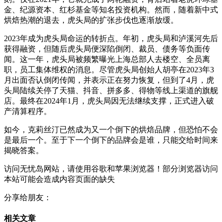
金、纪源资本、红杉基金等知名投资机构。然而，随着新中式
烘焙热潮的退去，虎头局的扩张步伐也逐渐放缓。
2023年成为虎头局命运的转折点。年初，虎头局和泸溪河先后
获得融资，但随后虎头局便深陷倒闭、裁员、债务等负面传
闻。这一年，虎头局被频繁曝光上海总部人去楼空、全员离
职，员工集体维权的消息。尽管虎头局创始人胡亭在2023年3
月出面否认倒闭传闻，并表示正在努力恢复，但到了4月，虎
头局陆续关停了天猫、抖音、拼多多、得物等线上渠道的旗舰
店。最终在2024年1月，虎头局因无法继续支撑，正式进入破
产清算程序。
如今，克莉丝汀已然成为又一个倒下的烘焙品牌，但恐怕不会
是最后一个。至于下一个倒下的品牌会是谁，只能交给时间来
揭晓答案。
访问无忧岛网站，请使用谷歌和苹果浏览器！部分浏览器访问
本站可能会造成内容页面的缺失
分享给朋友：
相关文章