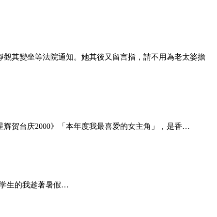
靜觀其變坐等法院通知。她其後又留言指，請不用為老太婆擔
辉贺台庆2000》「本年度我最喜爱的女主角」，是香…
是学生的我趁著暑假…