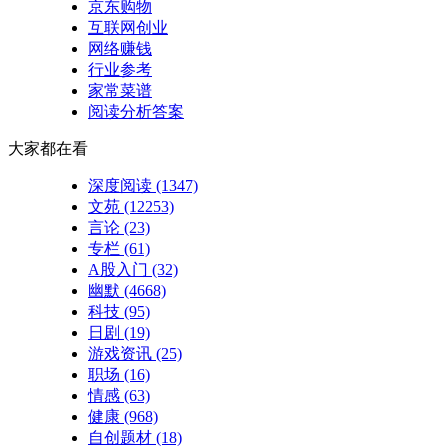
京东购物
互联网创业
网络赚钱
行业参考
家常菜谱
阅读分析答案
大家都在看
深度阅读
(1347)
文苑
(12253)
言论
(23)
专栏
(61)
A股入门
(32)
幽默
(4668)
科技
(95)
日剧
(19)
游戏资讯
(25)
职场
(16)
情感
(63)
健康
(968)
自创题材
(18)