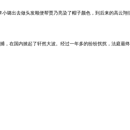
小璐出去做头发顺便帮贾乃亮染了帽子颜色，到后来的高云翔强奸
拘捕，在国内掀起了轩然大波。经过一年多的纷纷扰扰，法庭最