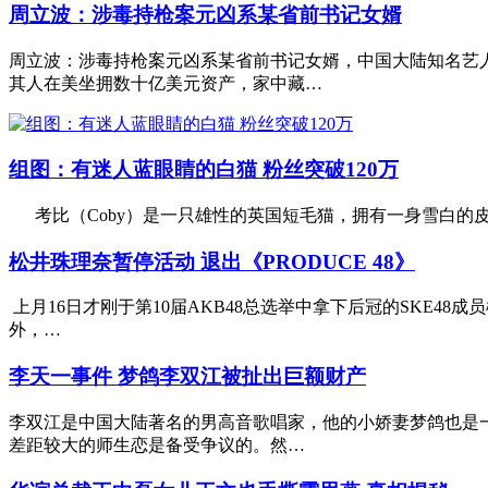
周立波：涉毒持枪案元凶系某省前书记女婿
周立波：涉毒持枪案元凶系某省前书记女婿，中国大陆知名艺
其人在美坐拥数十亿美元资产，家中藏…
组图：有迷人蓝眼睛的白猫 粉丝突破120万
考比（Coby）是一只雄性的英国短毛猫，拥有一身雪白的皮毛和
松井珠理奈暂停活动 退出《PRODUCE 48》
上月16日才刚于第10届AKB48总选举中拿下后冠的SKE4
外，…
李天一事件 梦鸽李双江被扯出巨额财产
李双江是中国大陆著名的男高音歌唱家，他的小娇妻梦鸽也是
差距较大的师生恋是备受争议的。然…