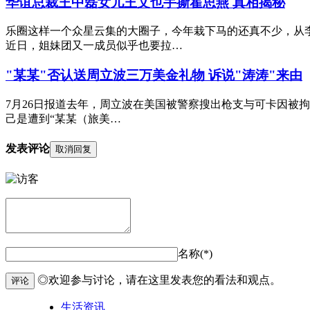
华谊总裁王中磊女儿王文也手撕霍思燕 真相揭秘
乐圈这样一个众星云集的大圈子，今年栽下马的还真不少，从李
近日，姐妹团又一成员似乎也要拉…
"某某"否认送周立波三万美金礼物 诉说"涛涛"来由
7月26日报道去年，周立波在美国被警察搜出枪支与可卡因被
己是遭到“某某（旅美…
发表评论
取消回复
名称(*)
◎欢迎参与讨论，请在这里发表您的看法和观点。
评论
生活资讯