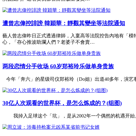
遭曾志偉控誹謗 韓穎華：靜觀其變坐等法院通知
藝人曾志偉昨日正式透過律師，入稟高等法院控告內地有「模
心，「存心推波助瀾人們？老婆子不會賣…
两段恋情分手收场 60岁郑裕玲乐做单身贵族
今年「奔六」的星级司仪郑裕玲（Do姐）出道40多年，演艺
30亿人次观看的世界杯，是怎么炼成的？(组图)
我掉入足球这个「坑」，是从2002年一个偶然的机遇开始。