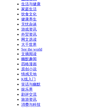
生活与健康
家庭生活
饮食文化
健康养生
无忧杂谈
游戏资讯
外贸资讯
网文选读
大千世界
See the world
文摘阅读
幽默趣闻
四格漫画
原创小说
情感天地
K线入门
笑话与幽默
娱乐界
剧评交流
旅游资讯
消费与科技