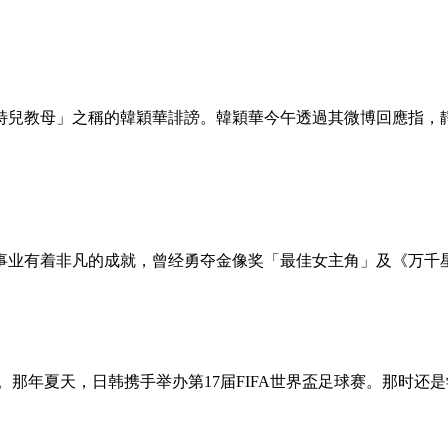
特兒教母」之稱的韓穎華誹謗。韓穎華今午透過其微博回應指，
事业有着非凡的成就，曾经勇夺金像奖「最佳女主角」及《万千星
那年夏天，日韩携手举办第17届FIFA世界盃足球赛。那时还