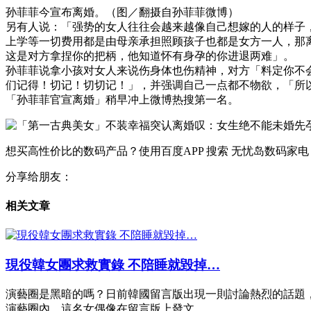
孙菲菲今宣布离婚。（图／翻摄自孙菲菲微博）
另有人说：「强势的女人往往会越来越像自己想嫁的人的样子
上学等一切费用都是由母亲承担照顾孩子也都是女方一人，那
这是对方拿捏你的把柄，他知道怀有身孕的你进退两难」。
孙菲菲说拿小孩对女人来说伤身体也伤精神，对方「料定你不
们记得！切记！切切记！」，并强调自己一点都不物欲，「所
「孙菲菲官宣离婚」稍早冲上微博热搜第一名。
想买高性价比的数码产品？使用百度APP 搜索 无忧岛数码家电
分享给朋友：
相关文章
現役韓女團求救實錄 不陪睡就毀掉…
演藝圈是黑暗的嗎？日前韓國留言版出現一則討論熱烈的話題
演藝圈內。這名女偶像在留言版上發文…