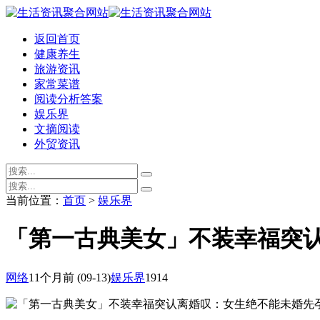
返回首页
健康养生
旅游资讯
家常菜谱
阅读分析答案
娱乐界
文摘阅读
外贸资讯
当前位置：
首页
>
娱乐界
「第一古典美女」不装幸福突
网络
11个月前
(09-13)
娱乐界
1914