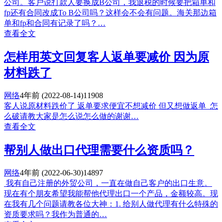
公司。客户说打款人要换成B公司，我退税的时候要把箱单和
fp还有合同改成To B公司吗？这样会不会有问题。海关那边箱
单和fp和合同有记录了吗？…
查看全文
怎样用英文回复客人返单要减价 因为原
材料跌了
网络
4年前
(2022-08-14)
11908
客人说原材料跌价了 返单要求便宜不想减价 但又想做返单 怎
么破请教大家是怎么说怎么做的谢谢…
查看全文
帮别人做出口代理需要什么资质吗？
网络
4年前
(2022-06-30)
14897
我有自己注册的外贸公司，一直在做自己客户的出口生意。
现在有个朋友希望我能帮他代理出口一个产品，金额较高。现
在我有几个问题请教各位大神：1. 给别人做代理有什么特殊的
资质要求吗？我作为普通的…