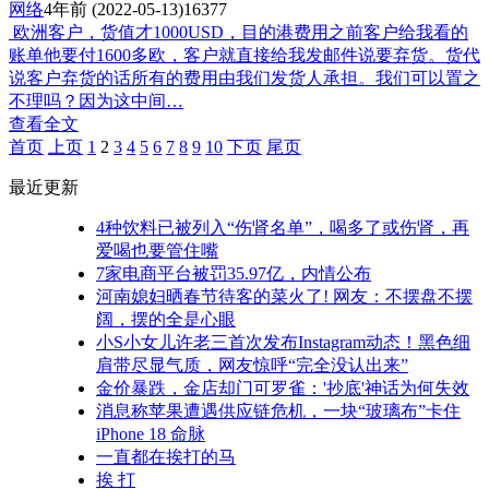
网络
4年前
(2022-05-13)
16377
欧洲客户，货值才1000USD，目的港费用之前客户给我看的
账单他要付1600多欧，客户就直接给我发邮件说要弃货。货代
说客户弃货的话所有的费用由我们发货人承担。我们可以置之
不理吗？因为这中间…
查看全文
首页
上页
1
2
3
4
5
6
7
8
9
10
下页
尾页
最近更新
4种饮料已被列入“伤肾名单”，喝多了或伤肾，再
爱喝也要管住嘴
7家电商平台被罚35.97亿，内情公布
河南媳妇晒春节待客的菜火了! 网友：不摆盘不摆
阔，摆的全是心眼
小S小女儿许老三首次发布Instagram动态！黑色细
肩带尽显气质，网友惊呼“完全没认出来”
金价暴跌，金店却门可罗雀：'抄底'神话为何失效
消息称苹果遭遇供应链危机，一块“玻璃布”卡住
iPhone 18 命脉
一直都在挨打的马
挨 打