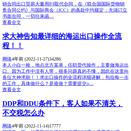
销合同出口贸易大量用P/I取代合同，在《联合国国际货物销
售合同公约》与国际商会（ICC）的条款中均规定：无须订立
书面合同，一切往来函…
查看全文
求大神告知最详细的海运出口操作全流
程！！
网络
4年前
(2022-11-27)
34286
本人小白一枚，地点北方某港，任职货代操作，主要做海运出
口。因为工作中没有人带，很多问题真的不懂，因此在这里向
各位大神求助！！求出口操作的全流程详细讲解，包括每一步
的工作，具体做什么？是谁做？需要提交o…
查看全文
DDP和DDU条件下，客人如果不清关，
不交税怎么办
网络
4年前
(2022-11-14)
17777