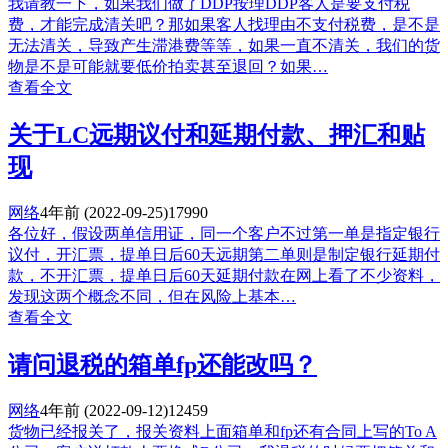
我请教一下，如果我们做了DDP按理DDP客人是要支付税
费，才能完成清关吧？那如果客人找理由不支付税费，是不是
无法清关，导致产生滞港费等等，如果一直不清关，我们的货
物是不是可能就要低价拍卖甚至退回？如果…
查看全文
关于LC远期议付和延期付款、押汇和贴
现
网络
4年前
(2022-09-25)
17990
各位好，假设两单信用证，同一个客户不过第一单是指定银行
议付，开汇票，提单日后60天远期第二单则是制定银行延期付
款，不开汇票，提单日后60天延期付款在网上看了不少资料，
发现这两个概念不同，但在风险上基本…
查看全文
请问退税的箱单fp还能改吗？
网络
4年前
(2022-09-12)
12459
货物已经报关了，报关资料上面箱单和fp还有合同上写的To A