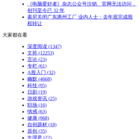
《电脑爱好者》杂志公众号注销、官网无法访问，
创刊至今已 32 年
索尼关闭广东惠州工厂 业内人士：去年底完成股
权转让
大家都在看
深度阅读
(1347)
文苑
(12253)
言论
(23)
专栏
(61)
A股入门
(32)
幽默
(4668)
科技
(95)
日剧
(19)
游戏资讯
(25)
职场
(16)
情感
(63)
健康
(968)
自创题材
(18)
原创
(35)
生理君
(22)